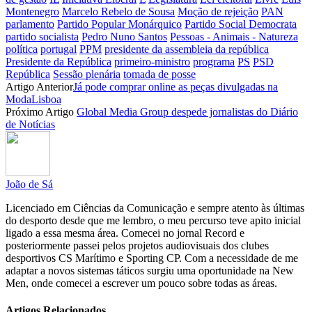
Montenegro
Marcelo Rebelo de Sousa
Moção de rejeição
PAN
parlamento
Partido Popular Monárquico
Partido Social Democrata
partido socialista
Pedro Nuno Santos
Pessoas - Animais - Natureza
política
portugal
PPM
presidente da assembleia da república
Presidente da República
primeiro-ministro
programa
PS
PSD
República
Sessão plenária
tomada de posse
Artigo Anterior
Já pode comprar online as peças divulgadas na
ModaLisboa
Próximo Artigo
Global Media Group despede jornalistas do Diário
de Notícias
João de Sá
Licenciado em Ciências da Comunicação e sempre atento às últimas
do desporto desde que me lembro, o meu percurso teve apito inicial
ligado a essa mesma área. Comecei no jornal Record e
posteriormente passei pelos projetos audiovisuais dos clubes
desportivos CS Marítimo e Sporting CP. Com a necessidade de me
adaptar a novos sistemas táticos surgiu uma oportunidade na New
Men, onde comecei a escrever um pouco sobre todas as áreas.
Artigos Relacionados