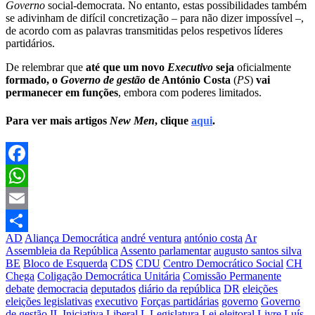
Governo
social-democrata. No entanto, estas possibilidades também
se adivinham de difícil concretização – para não dizer impossível –,
de acordo com as palavras transmitidas pelos respetivos líderes
partidários.
De relembrar que
até que um novo
Executivo
seja
oficialmente
formado, o
Governo de gestão
de António Costa
(
PS
)
vai
permanecer em funções
, embora com poderes limitados.
Para ver mais artigos
New Men
, clique
aqui
.
Facebook
WhatsApp
Email
AD
Aliança Democrática
andré ventura
antónio costa
Ar
Partilhar
Assembleia da República
Assento parlamentar
augusto santos silva
BE
Bloco de Esquerda
CDS
CDU
Centro Democrático Social
CH
Chega
Coligação Democrática Unitária
Comissão Permanente
debate
democracia
deputados
diário da república
DR
eleições
eleições legislativas
executivo
Forças partidárias
governo
Governo
de gestão
IL
Iniciativa Liberal
L
Legislatura
Lei eleitoral
Livre
Luís