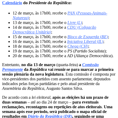
Calendário
do
Presidente da República
:
12 de março, às 17h00, recebe o
PAN
(
Pessoas-Animais-
Natureza
)
;
13 de março, às 17h00, recebe o
Livre
(
L
)
;
14 de março, às 17h00, recebe a
CDU
(
Coligação
Democrática Unitária
)
;
15 de março, às 17h00, recebe o
Bloco de Esquerda
(
BE
)
;
16 de março, às 17h00, recebe a
Iniciativa Liberal
(
IL
)
;
18 de março, às 17h00, recebe o
Chega
(
CH
)
;
19 de março, às 17h00, recebe o
PS
(
Partido Socialista
);
20 de março, às 17h00, recebe a
AD
(
Aliança Democrática
).
Entretanto,
no dia 13 de março
(quarta-feira)
a
Comissão
Permanente
da
República
vai reunir-se para marcar a primeira
sessão plenária da nova legislatura
. Esta comissão é composta por
vice-presidentes dos partidos com assento parlamentar, deputados
indicados pelas forças partidárias e pelo atual presidente da
Assembleia da República
, Augusto Santos Silva.
De acordo com a
lei eleitoral
,
após as eleições há um prazo de
duas semanas
– até ao dia 24 de março –
para eventuais
reclamações, recontagens ou repetições de atos eleitorais
.
Uma
semana após esse período, será publicado o mapa oficial de
resultados em
Diário da República
(
DR
)
, seguindo-se uma