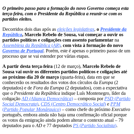
O primeiro passo para a formação do novo Governo começa esta
terça-feira, com o Presidente da República a reunir-se com os
partidos eleitos.
Decorridos dois dias após as
eleições legislativas
,
o
Presidente da
República
, Marcelo Rebelo de Sousa, vai começar a ouvir os
partidos políticos e coligações com assento parlamentar
na
Assembleia da República
(
AR
)
,
com vista à formação do novo
Governo de Portugal
. Porém, este é apenas o primeiro passo de um
processo que se vai estender por várias etapas.
A partir desta terça-feira
(12 de março),
Marcelo Rebelo de
Sousa vai ouvir os diferentes partidos políticos e coligações até
ao próximo dia 20 de março
(quarta-feira), data em que se
conhecerão os resultados dos votos dos círculos da
Europa
(2
deputados) e de
Fora da Europa
(2 deputados), com a expectativa
que o
Presidente da República
indique Luís Montenegro, líder da
coligação
AD (Aliança Democrática
)
– composta por
PSD
(
Partido
Social Democrata
)
,
CDS
(
Centro Democrático Social
)
e
PPM
(
Partido Popular Monárquico
)
– como chefe do próximo
Executivo
português, embora ainda não haja uma confirmação oficial porque
os votos da emigração ainda podem alterar o contexto atual – 79
deputados para o
AD
e 77 deputados
PS
(
Partido Socialista
)
.