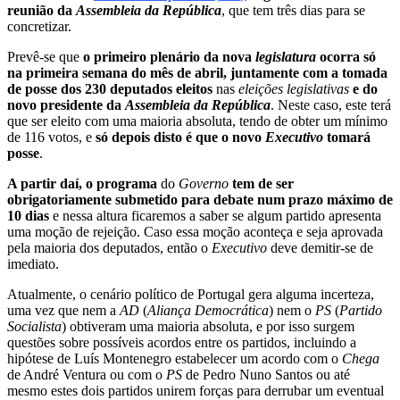
reunião da
Assembleia da República
, que tem três dias para se
concretizar.
Prevê-se que
o primeiro plenário da nova
legislatura
ocorra só
na primeira semana do mês de abril, juntamente com a tomada
de posse dos 230 deputados eleitos
nas
eleições legislativas
e do
novo presidente da
Assembleia da República
. Neste caso, este terá
que ser eleito com uma maioria absoluta, tendo de obter um mínimo
de 116 votos, e
só depois disto é que o novo
Executivo
tomará
posse
.
A partir daí, o programa
do
Governo
tem de ser
obrigatoriamente submetido para debate num prazo máximo de
10 dias
e nessa altura ficaremos a saber se algum partido apresenta
uma moção de rejeição. Caso essa moção aconteça e seja aprovada
pela maioria dos deputados, então o
Executivo
deve demitir-se de
imediato.
Atualmente, o cenário político de Portugal gera alguma incerteza,
uma vez que nem a
AD
(
Aliança Democrática
) nem o
PS
(
Partido
Socialista
) obtiveram uma maioria absoluta, e por isso surgem
questões sobre possíveis acordos entre os partidos, incluindo a
hipótese de Luís Montenegro estabelecer um acordo com o
Chega
de André Ventura ou com o
PS
de Pedro Nuno Santos ou até
mesmo estes dois partidos unirem forças para derrubar um eventual