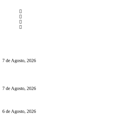
newmen@yourbranding.pt
(+351) 211 358 184
Instagram
Facebook
Políticas de Privacidade
Políticas de Cookies
Preços do Audi Q7 começam nos 110 mil euros
7 de Agosto, 2026
Chegou o novo Pêra Doce Branco Fresh Edition – Um vinho
que traz mais frescura ao verão
7 de Agosto, 2026
O mundo prefere vinhos mais frescos e menos alcoólicos
6 de Agosto, 2026
Hispano Suiza Carmen Sagrera: 1115 cv ao serviço do instinto