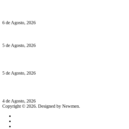
Políticas de Cookies
O mundo prefere vinhos mais frescos e menos alcoólicos
6 de Agosto, 2026
Hispano Suiza Carmen Sagrera: 1115 cv ao serviço do instinto
5 de Agosto, 2026
Quinta da Moscadinha apresenta as novidades de Sidra e
Aguardente
5 de Agosto, 2026
Rússia: Aqui até as bombas atómicas são ortodoxas – um texto
de José Milhazes
4 de Agosto, 2026
Copyright © 2026. Designed by Newmen.
Home
General
Sociedade