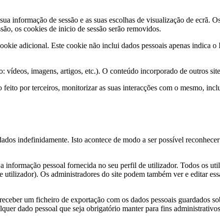
 sua informação de sessão e as suas escolhas de visualização de ecrã. 
ssão, os cookies de inicio de sessão serão removidos.
okie adicional. Este cookie não inclui dados pessoais apenas indica o 
 vídeos, imagens, artigos, etc.). O conteúdo incorporado de outros sites 
eio feito por terceiros, monitorizar as suas interacções com o mesmo, in
ados indefinidamente. Isto acontece de modo a ser possível reconhece
a informação pessoal fornecida no seu perfil de utilizador. Todos os uti
utilizador). Os administradores do site podem também ver e editar ess
a receber um ficheiro de exportação com os dados pessoais guardados s
lquer dado pessoal que seja obrigatório manter para fins administrativos