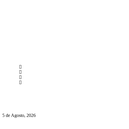
newmen@yourbranding.pt
(+351) 211 358 184
Instagram
Facebook
Políticas de Privacidade
Políticas de Cookies
Hispano Suiza Carmen Sagrera: 1115 cv ao serviço do instinto
5 de Agosto, 2026
Quinta da Moscadinha apresenta as novidades de Sidra e Aguar