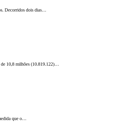
os. Decorridos dois dias…
is de 10,8 milhões (10.819.122)…
À medida que o…