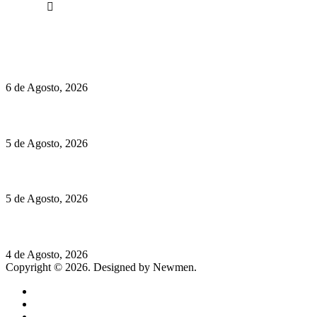
Facebook
Políticas de Privacidade
Políticas de Cookies
O mundo prefere vinhos mais frescos e menos alcoólicos
6 de Agosto, 2026
Hispano Suiza Carmen Sagrera: 1115 cv ao serviço do instinto
5 de Agosto, 2026
Quinta da Moscadinha apresenta as novidades de Sidra e Aguar
5 de Agosto, 2026
Rússia: Aqui até as bombas atómicas são ortodoxas – um texto d
4 de Agosto, 2026
Copyright © 2026. Designed by Newmen.
Home
General
Sociedade