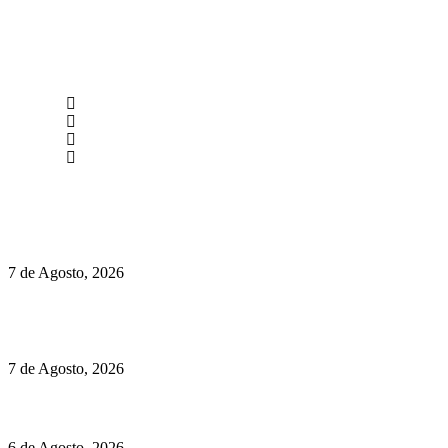
newmen@yourbranding.pt
(+351) 211 358 184
Instagram
Facebook
Políticas de Privacidade
Políticas de Cookies
Preços do Audi Q7 começam nos 110 mil euros
7 de Agosto, 2026
Chegou o novo Pêra Doce Branco Fresh Edition – Um vinho
que traz mais frescura ao verão
7 de Agosto, 2026
O mundo prefere vinhos mais frescos e menos alcoólicos
6 de Agosto, 2026