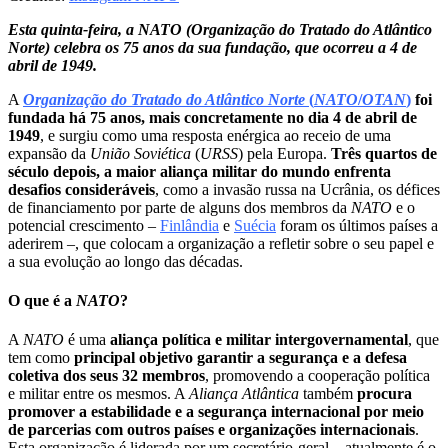
Esta quinta-feira, a NATO (Organização do Tratado do Atlântico
Norte) celebra os 75 anos da sua fundação, que ocorreu a 4 de
abril de 1949.
A
Organização do Tratado do Atlântico Norte
(
NATO
/
OTAN
)
foi
fundada há 75 anos, mais concretamente no dia 4 de abril de
1949
, e surgiu como uma resposta enérgica ao receio de uma
expansão da
União Soviética
(
URSS
) pela Europa.
Três quartos de
século depois, a maior aliança militar do mundo enfrenta
desafios consideráveis
, como a invasão russa na Ucrânia, os défices
de financiamento por parte de alguns dos membros da
NATO
e o
potencial crescimento –
Finlândia
e
Suécia
foram os últimos países a
aderirem –, que colocam a organização a refletir sobre o seu papel e
a sua evolução ao longo das décadas.
O que é a
NATO
?
A
NATO
é uma
aliança política e militar intergovernamental
, que
tem como
principal objetivo garantir a segurança e a defesa
coletiva dos seus 32 membros
, promovendo a cooperação política
e militar entre os mesmos. A
Aliança Atlântica
também
procura
promover a estabilidade e a segurança internacional por meio
de parcerias com outros países e organizações internacionais
.
Esta organização é liderada por um secretário-geral – atualmente é o