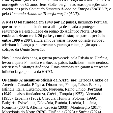
norueguês, de 65 anos, Jens Stoltenberg – e as suas operações são
conduzidas pelo
Comando Supremo Aliado na Europa
(
SACEUR
) e
pelo
Comando Aliado de Transformação
(
ACT
).
A
NATO
foi fundada em 1949 por 12 países
, incluindo Portugal,
que marcaram o início de uma aliança destinada a proteger a
segurança e a estabilidade da região do Atlântico Norte.
Desde
então aderiram mais 20 países, com destaque para o período
entre 1999 e 2004
, altura em que várias nações do leste europeu
aderiram à aliança para procurar segurança e integração após o
colapso da
União Soviética
.
Nos últimos dois anos, a guerra provocada pela Rússia na Ucrânia,
levou a que a Finlândia e a Suécia, países tradicionalmente neutros,
aderissem à
Aliança Atlântica
. Estas entradas realçaram a crescente
influência geopolítica da
NATO
.
Os atuais 32 membros oficiais da
NATO
são:
Estados Unidos da
América, Canadá, Bélgica, Dinamarca, França, Países Baixos,
Islândia, Itália, Luxemburgo, Noruega, Reino Unido,
Portugal
(1949
– países fundadores), Grécia, Turquia (1952), Alemanha
(1955), Espanha (1982), Chéquia, Hungria, Polónia (1999),
Bulgária, Eslováquia, Eslovénia, Estónia, Letónia, Lituânia,
Roménia (2004), Albânia, Croácia (2009), Montenegro (2017),
Macedónia do Norte (2020), Finlândia (2023) e Suécia (2024).