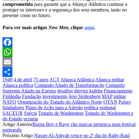
comprometida
para garantir que a
Aliança Atlântica
continue a
proteger os interesses e a segurança dos seus membros, tanto no
presente como no futuro.
Para ver mais artigos
New Men
, clique
aqui
.
Facebook
WhatsApp
Email
1949
4 de abril
75 anos
ACT
Aliança Atlântica
Aliança militar
Partilhar
Aliança política
Comando Aliado de Transformação
Comando
Supremo Aliado na Europa
desafios
dmytro kuleba
Financiamento
Finlândia
Fundação
investimento
Jens Stoltenberg
MAP
militar
NATO
Organização do Tratado do Atlântico Norte
OTAN
Países
fundadores
Plano de Ação para a Adesão
política
portugal
SACEUR
Suécia
Tratado de Washington
Tratado de Washington e
do Estudo
ucrania
Artigo Anterior
Burna Boy e Raye vão marcar presença num festival
português
Próximo Artigo
Nasser Al-Attiyah vence no 2º dia do Rally-Raid