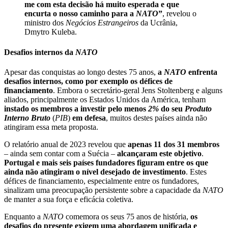
me com esta decisão há muito esperada e que
encurta o nosso caminho para a
NATO
”
, revelou o
ministro dos
Negócios Estrangeiros
da Ucrânia,
Dmytro Kuleba.
Desafios internos da
NATO
Apesar das conquistas ao longo destes 75 anos,
a
NATO
enfrenta
desafios internos, como por exemplo os défices de
financiamento
. Embora o secretário-geral Jens Stoltenberg e alguns
aliados, principalmente os Estados Unidos da América, tenham
instado os membros a investir pelo menos
2%
do seu
Produto
Interno Bruto
(
PIB
)
em defesa
, muitos destes países ainda não
atingiram essa meta proposta.
O relatório anual de 2023 revelou que
apenas 11 dos 31 membros
– ainda sem contar com a Suécia –
alcançaram este objetivo
.
Portugal e mais seis países fundadores figuram entre os que
ainda não atingiram o nível desejado de investimento
. Estes
défices de financiamento, especialmente entre os fundadores,
sinalizam uma preocupação persistente sobre a capacidade da
NATO
de manter a sua força e eficácia coletiva.
Enquanto a
NATO
comemora os seus 75 anos de história,
os
desafios do presente exigem uma abordagem unificada e