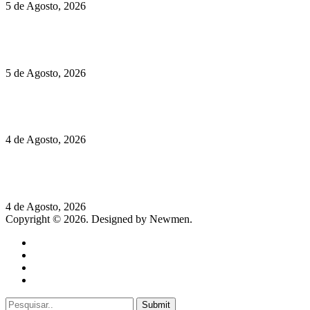
5 de Agosto, 2026
Quinta da Moscadinha apresenta as novidades de Sidra e
Aguardente
5 de Agosto, 2026
Rússia: Aqui até as bombas atómicas são ortodoxas – um texto
de José Milhazes
4 de Agosto, 2026
Lamborghini Revuelto Miura 60° Homage: o passado regressa
a mais de 350 km/h
4 de Agosto, 2026
Copyright © 2026. Designed by Newmen.
Home
General
Sociedade
Destaques do dia
Submit