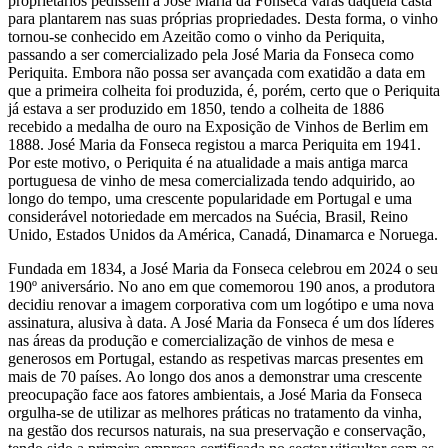
proprietários pedissem a José Maria da Fonseca varas daquela casta
para plantarem nas suas próprias propriedades. Desta forma, o vinho
tornou-se conhecido em Azeitão como o vinho da Periquita,
passando a ser comercializado pela José Maria da Fonseca como
Periquita. Embora não possa ser avançada com exatidão a data em
que a primeira colheita foi produzida, é, porém, certo que o Periquita
já estava a ser produzido em 1850, tendo a colheita de 1886
recebido a medalha de ouro na Exposição de Vinhos de Berlim em
1888. José Maria da Fonseca registou a marca Periquita em 1941.
Por este motivo, o Periquita é na atualidade a mais antiga marca
portuguesa de vinho de mesa comercializada tendo adquirido, ao
longo do tempo, uma crescente popularidade em Portugal e uma
considerável notoriedade em mercados na Suécia, Brasil, Reino
Unido, Estados Unidos da América, Canadá, Dinamarca e Noruega.
Fundada em 1834, a José Maria da Fonseca celebrou em 2024 o seu
190º aniversário. No ano em que comemorou 190 anos, a produtora
decidiu renovar a imagem corporativa com um logótipo e uma nova
assinatura, alusiva à data. A José Maria da Fonseca é um dos líderes
nas áreas da produção e comercialização de vinhos de mesa e
generosos em Portugal, estando as respetivas marcas presentes em
mais de 70 países. Ao longo dos anos a demonstrar uma crescente
preocupação face aos fatores ambientais, a José Maria da Fonseca
orgulha-se de utilizar as melhores práticas no tratamento da vinha,
na gestão dos recursos naturais, na sua preservação e conservação,