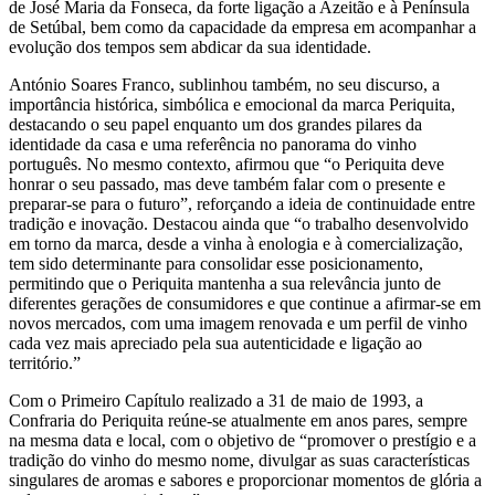
de José Maria da Fonseca, da forte ligação a Azeitão e à Península
de Setúbal, bem como da capacidade da empresa em acompanhar a
evolução dos tempos sem abdicar da sua identidade.
António Soares Franco, sublinhou também, no seu discurso, a
importância histórica, simbólica e emocional da marca Periquita,
destacando o seu papel enquanto um dos grandes pilares da
identidade da casa e uma referência no panorama do vinho
português. No mesmo contexto, afirmou que “o Periquita deve
honrar o seu passado, mas deve também falar com o presente e
preparar-se para o futuro”, reforçando a ideia de continuidade entre
tradição e inovação. Destacou ainda que “o trabalho desenvolvido
em torno da marca, desde a vinha à enologia e à comercialização,
tem sido determinante para consolidar esse posicionamento,
permitindo que o Periquita mantenha a sua relevância junto de
diferentes gerações de consumidores e que continue a afirmar-se em
novos mercados, com uma imagem renovada e um perfil de vinho
cada vez mais apreciado pela sua autenticidade e ligação ao
território.”
Com o Primeiro Capítulo realizado a 31 de maio de 1993, a
Confraria do Periquita reúne-se atualmente em anos pares, sempre
na mesma data e local, com o objetivo de “promover o prestígio e a
tradição do vinho do mesmo nome, divulgar as suas características
singulares de aromas e sabores e proporcionar momentos de glória a