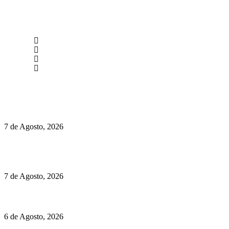
newmen@yourbranding.pt
(+351) 211 358 184
Instagram
Facebook
Políticas de Privacidade
Políticas de Cookies
Preços do Audi Q7 começam nos 110 mil euros
7 de Agosto, 2026
Chegou o novo Pêra Doce Branco Fresh Edition – Um vinho
que traz mais frescura ao verão
7 de Agosto, 2026
O mundo prefere vinhos mais frescos e menos alcoólicos
6 de Agosto, 2026