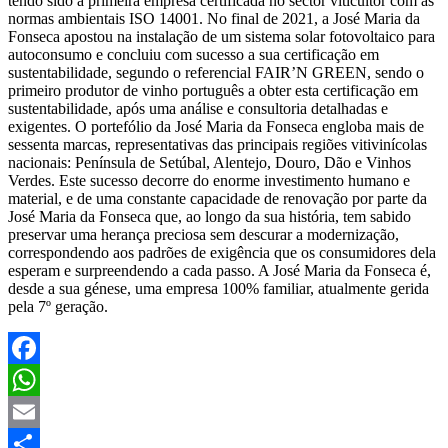
tendo sido a primeira empresa certificada no sector viticultor com as
normas ambientais ISO 14001. No final de 2021, a José Maria da
Fonseca apostou na instalação de um sistema solar fotovoltaico para
autoconsumo e concluiu com sucesso a sua certificação em
sustentabilidade, segundo o referencial FAIR’N GREEN, sendo o
primeiro produtor de vinho português a obter esta certificação em
sustentabilidade, após uma análise e consultoria detalhadas e
exigentes. O portefólio da José Maria da Fonseca engloba mais de
sessenta marcas, representativas das principais regiões vitivinícolas
nacionais: Península de Setúbal, Alentejo, Douro, Dão e Vinhos
Verdes. Este sucesso decorre do enorme investimento humano e
material, e de uma constante capacidade de renovação por parte da
José Maria da Fonseca que, ao longo da sua história, tem sabido
preservar uma herança preciosa sem descurar a modernização,
correspondendo aos padrões de exigência que os consumidores dela
esperam e surpreendendo a cada passo. A José Maria da Fonseca é,
desde a sua génese, uma empresa 100% familiar, atualmente gerida
pela 7º geração.
Facebook
WhatsApp
Email