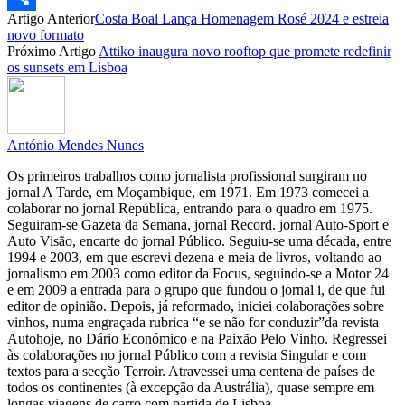
Artigo Anterior
Costa Boal Lança Homenagem Rosé 2024 e estreia
Partilhar
novo formato
Próximo Artigo
Attiko inaugura novo rooftop que promete redefinir
os sunsets em Lisboa
António Mendes Nunes
Os primeiros trabalhos como jornalista profissional surgiram no
jornal A Tarde, em Moçambique, em 1971. Em 1973 comecei a
colaborar no jornal República, entrando para o quadro em 1975.
Seguiram-se Gazeta da Semana, jornal Record. jornal Auto-Sport e
Auto Visão, encarte do jornal Público. Seguiu-se uma década, entre
1994 e 2003, em que escrevi dezena e meia de livros, voltando ao
jornalismo em 2003 como editor da Focus, seguindo-se a Motor 24
e em 2009 a entrada para o grupo que fundou o jornal i, de que fui
editor de opinião. Depois, já reformado, iniciei colaborações sobre
vinhos, numa engraçada rubrica “e se não for conduzir”da revista
Autohoje, no Dário Económico e na Paixão Pelo Vinho. Regressei
às colaborações no jornal Público com a revista Singular e com
textos para a secção Terroir. Atravessei uma centena de países de
todos os continentes (à excepção da Austrália), quase sempre em
longas viagens de carro com partida de Lisboa.