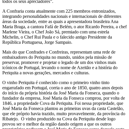
todos os seus apreciadores”.
A Confraria conta atualmente com 225 membros entronizados,
integrando personalidades nacionais e internacionais de diferentes
áreas da sociedade, entre as quais a apresentadora brasileira Ana
Maria Braga, a cantora Fafá de Belém, o ator Ricardo Pereira, a chef
Marlene Vieira, o Chef João Sá, premiado com uma estrela
Michelin, o Chef Rui Paula e o falecido antigo Presidente da
República Portuguesa, Jorge Sampaio.
Mais do que Confrades e Confreiras, representam uma rede de
embaixadores do Periquita no mundo, unidos pela missão de
preservar, promover e projetar o legado de um dos vinhos mais
icónicos de Portugal, levando o nome de Azeitão e a história do
Periquita a novas gerações, mercados e culturas.
O vinho Periquita é conhecido como o primeiro vinho tinto
engarrafado em Portugal, corria o ano de 1850, quatro anos depois
do início da própria história da José Maria da Fonseca, quando o
fundador da empresa, José Maria da Fonseca comprou, por volta de
1846, a propriedade Cova da Periquita. Foi nessa propriedade, que
José Maria da Fonseca plantou as primeiras uvas da casta Castelão,
que ele próprio havia trazido, muito provavelmente, da província do
Ribatejo.
O vinho produzido na Cova da Periquita desde logo
provou ser o melhor da região dando origem a que os outros