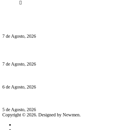
Facebook
Políticas de Privacidade
Políticas de Cookies
Preços do Audi Q7 começam nos 110 mil euros
7 de Agosto, 2026
Chegou o novo Pêra Doce Branco Fresh Edition – Um vinho
que traz mais frescura ao verão
7 de Agosto, 2026
O mundo prefere vinhos mais frescos e menos alcoólicos
6 de Agosto, 2026
Hispano Suiza Carmen Sagrera: 1115 cv ao serviço do instinto
5 de Agosto, 2026
Copyright © 2026. Designed by Newmen.
Home
General