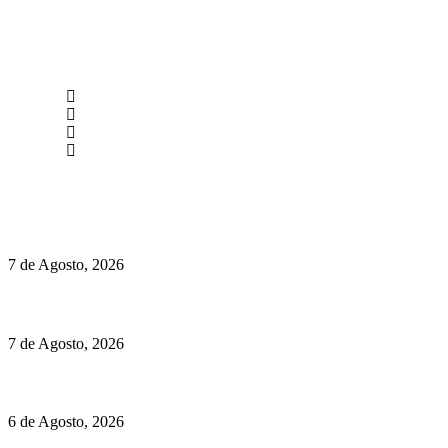
newmen@yourbranding.pt
(+351) 211 358 184
Instagram
Facebook
Políticas de Privacidade
Políticas de Cookies
Preços do Audi Q7 começam nos 110 mil euros
7 de Agosto, 2026
Chegou o novo Pêra Doce Branco Fresh Edition – Um vinho que t
7 de Agosto, 2026
O mundo prefere vinhos mais frescos e menos alcoólicos
6 de Agosto, 2026