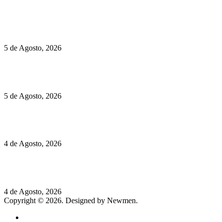
Políticas de Privacidade
Políticas de Cookies
Hispano Suiza Carmen Sagrera: 1115 cv ao serviço do instinto
5 de Agosto, 2026
Quinta da Moscadinha apresenta as novidades de Sidra e
Aguardente
5 de Agosto, 2026
Rússia: Aqui até as bombas atómicas são ortodoxas – um texto
de José Milhazes
4 de Agosto, 2026
Lamborghini Revuelto Miura 60° Homage: o passado regressa
a mais de 350 km/h
4 de Agosto, 2026
Copyright © 2026. Designed by Newmen.
Home