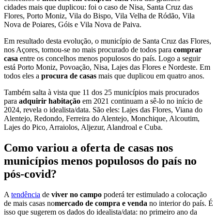
cidades mais que duplicou: foi o caso de Nisa, Santa Cruz das
Flores, Porto Moniz, Vila do Bispo, Vila Velha de Ródão, Vila
Nova de Poiares, Góis e Vila Nova de Paiva.
Em resultado desta evolução, o município de Santa Cruz das Flores,
nos Açores, tornou-se no mais procurado de todos para
comprar
casa
entre os concelhos menos populosos do país. Logo a seguir
está Porto Moniz, Povoação, Nisa, Lajes das Flores e Nordeste. Em
todos eles a
procura de casas
mais que duplicou em quatro anos.
Também salta à vista que 11 dos 25 municípios mais procurados
para
adquirir habitação
em 2021 continuam a sê-lo no início de
2024, revela o idealista/data. São eles: Lajes das Flores, Viana do
Alentejo, Redondo, Ferreira do Alentejo, Monchique, Alcoutim,
Lajes do Pico, Arraiolos, Aljezur, Alandroal e Cuba.
Como variou a oferta de casas nos
municípios menos populosos do país no
pós-covid?
A
tendência
de
viver no campo
poderá ter estimulado a colocação
de mais casas no
mercado de compra e venda
no interior do país. É
isso que sugerem os dados do idealista/data: no primeiro ano da