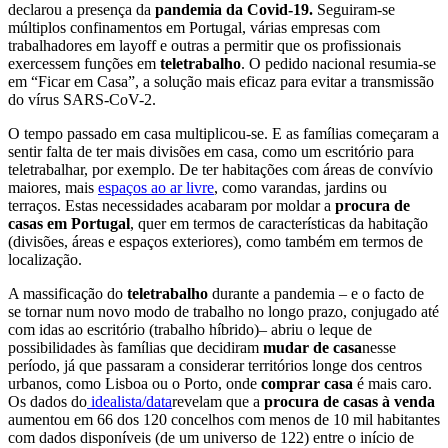
declarou a presença da
pandemia da Covid-19.
Seguiram-se
múltiplos confinamentos em Portugal, várias empresas com
trabalhadores em layoff e outras a permitir que os profissionais
exercessem funções em
teletrabalho
. O pedido nacional resumia-se
em “Ficar em Casa”, a solução mais eficaz para evitar a transmissão
do vírus SARS-CoV-2.
O tempo passado em casa multiplicou-se. E as famílias começaram a
sentir falta de ter mais divisões em casa, como um escritório para
teletrabalhar, por exemplo. De ter habitações com áreas de convívio
maiores, mais
espaços ao ar livre
, como varandas, jardins ou
terraços. Estas necessidades acabaram por moldar a
procura de
casas em Portugal
, quer em termos de características da habitação
(divisões, áreas e espaços exteriores), como também em termos de
localização.
A massificação do
teletrabalho
durante a pandemia – e o facto de
se tornar num novo modo de trabalho no longo prazo, conjugado até
com idas ao escritório (trabalho híbrido)– abriu o leque de
possibilidades às famílias que decidiram
mudar de casa
nesse
período, já que passaram a considerar territórios longe dos centros
urbanos, como Lisboa ou o Porto, onde
comprar casa
é mais caro.
Os dados do
idealista/data
revelam que a
procura de casas à venda
aumentou em 66 dos 120 concelhos com menos de 10 mil habitantes
com dados disponíveis (de um universo de 122) entre o início de