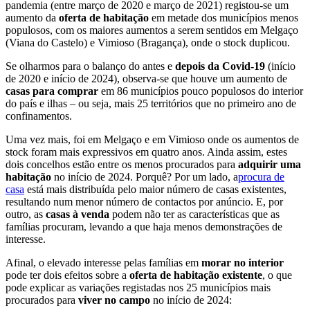
pandemia (entre março de 2020 e março de 2021) registou-se um
aumento da
oferta de habitação
em metade dos municípios menos
populosos, com os maiores aumentos a serem sentidos em Melgaço
(Viana do Castelo) e Vimioso (Bragança), onde o stock duplicou.
Se olharmos para o balanço do antes e
depois da Covid-19
(início
de 2020 e início de 2024), observa-se que houve um aumento de
casas para comprar
em 86 municípios pouco populosos do interior
do país e ilhas – ou seja, mais 25 territórios que no primeiro ano de
confinamentos.
Uma vez mais, foi em Melgaço e em Vimioso onde os aumentos de
stock foram mais expressivos em quatro anos. Ainda assim, estes
dois concelhos estão entre os menos procurados para
adquirir uma
habitação
no início de 2024. Porquê? Por um lado, a
procura de
casa
está mais distribuída pelo maior número de casas existentes,
resultando num menor número de contactos por anúncio. E, por
outro, as
casas à venda
podem não ter as características que as
famílias procuram, levando a que haja menos demonstrações de
interesse.
Afinal, o elevado interesse pelas famílias em
morar no interior
pode ter dois efeitos sobre a
oferta de habitação existente
, o que
pode explicar as variações registadas nos 25 municípios mais
procurados para
viver no campo
no início de 2024: