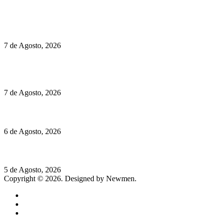
Políticas de Cookies
Preços do Audi Q7 começam nos 110 mil euros
7 de Agosto, 2026
Chegou o novo Pêra Doce Branco Fresh Edition – Um vinho
que traz mais frescura ao verão
7 de Agosto, 2026
O mundo prefere vinhos mais frescos e menos alcoólicos
6 de Agosto, 2026
Hispano Suiza Carmen Sagrera: 1115 cv ao serviço do instinto
5 de Agosto, 2026
Copyright © 2026. Designed by Newmen.
Home
General
Sociedade