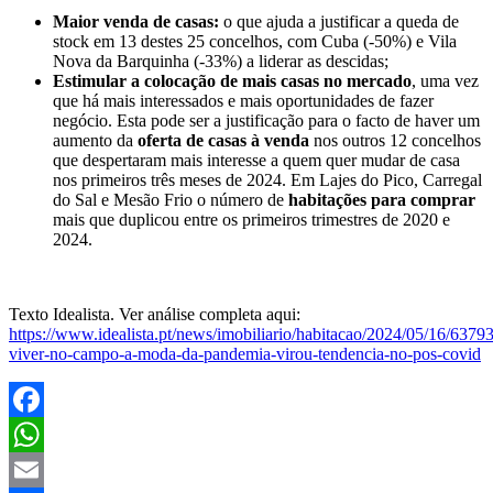
Maior venda de casas:
o que ajuda a justificar a queda de
stock em 13 destes 25 concelhos, com Cuba (-50%) e Vila
Nova da Barquinha (-33%) a liderar as descidas;
Estimular a colocação de mais casas no mercado
, uma vez
que há mais interessados e mais oportunidades de fazer
negócio. Esta pode ser a justificação para o facto de haver um
aumento da
oferta de casas à venda
nos outros 12 concelhos
que despertaram mais interesse a quem quer mudar de casa
nos primeiros três meses de 2024. Em Lajes do Pico, Carregal
do Sal e Mesão Frio o número de
habitações para comprar
mais que duplicou entre os primeiros trimestres de 2020 e
2024.
Texto Idealista. Ver análise completa aqui:
https://www.idealista.pt/news/imobiliario/habitacao/2024/05/16/63793
viver-no-campo-a-moda-da-pandemia-virou-tendencia-no-pos-covid
Facebook
WhatsApp