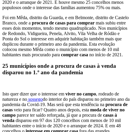
2020 e o arranque de 2021. E houve mesmo 25 concelhos menos
populosos onde o interesse das famílias aumentou 75% ou mais.
Foi em Mêda, distrito da Guarda, e em Belmonte, distrito de Castelo
Branco, onde a
procura de casas para comprar
mais subiu entre
esses dois momentos, tendo mesmo quadruplicado. Nos municípios
de Redondo, Vidigueira, Penela, Alvito, Vila Velha de Ródão e
Ponta do Sol o interesse em adquirir habitação também mais que
duplicou durante o primeiro ano da pandemia. Esta evolução
colocou mesmo Mêda como o município com menos de 10 mil
habitantes mais procurado para
comprar casa
no início de 2021.
25 municípios onde a procura de casas à venda
disparou no 1.º ano da pandemia
Isto quer dizer que o interesse em
viver no campo
, rodeado de
natureza e no
sossego
do interior do país disparou no primeiro ano da
pandemia da Covid-19. Mas será que esta tendência na
procura de
casas
veio para ficar? Quatro anos depois, esta
moda de viver no
campo
parece ter saído reforçada, já que a procura de
casas à
venda
disparou em 97 dos 120 concelhos com menos de 10 mil
habitantes entre o início de 2020 e o arranque de 2024. E em 48
concelhos o
interesse em comprar casa
fora das grandes