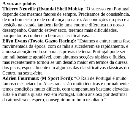
A voz aos pilotos
Thierry Neuville (Hyundai Shell Mobis):
“O sucesso em Portugal
depende dos mesmos fatores de sempre. Precisamos de consistência,
de um bom set-up e de confiança no carro. As condições do piso e a
posição na estrada também farão uma enorme diferença no nosso
desempenho. Quando estiver seco, teremos mais dificuldades,
porque todos conhecem bem as classificativas.
Elfyn Evans (Toyota Gazoo Racing):
“Estamos a entrar numa fase
movimentada da época, com os ralis a sucederem-se rapidamente, e
a nossa atenção volta-se para as provas de terra. Portugal pode ser
um rali bastante agradável, com algumas secções rápidas e fluidas,
mas recentemente tornou-se um desafio maior em termos da dureza
dos pisos, especialmente em algumas das classificativas clássicas do
Centro, na sexta-feira.
Adrien Fourmaux (M-Sport Ford)
: “O Rali de Portugal é muito
famoso e espetacular. As estradas são muito técnicas e normalmente
temos condições muito difíceis, com temperaturas bastante elevadas.
Esta é a minha quarta vez em Portugal. Estou ansioso por desfrutar
da atmosfera e, espero, conseguir outro bom resultado.”