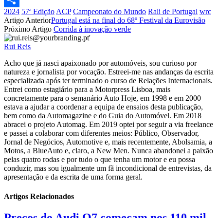
2024
57ª Edição
ACP
Campeonato do Mundo
Rali de Portugal
wrc
Partilhar
Artigo Anterior
Portugal está na final do 68º Festival da Eurovisão
Próximo Artigo
Corrida à inovação verde
Rui Reis
Acho que já nasci apaixonado por automóveis, sou curioso por
natureza e jornalista por vocação. Estreei-me nas andanças da escrita
especializada após ter terminado o curso de Relações Internacionais.
Entrei como estagiário para a Motorpress Lisboa, mais
concretamente para o semanário Auto Hoje, em 1998 e em 2000
estava a ajudar a coordenar a equipa de ensaios desta publicação,
bem como da Automagazine e do Guia do Automóvel. Em 2018
abracei o projeto Automag. Em 2019 optei por seguir a via freelance
e passei a colaborar com diferentes meios: Público, Observador,
Jornal de Negócios, Automotive e, mais recentemente, Abolsamia, a
Motos, a BlueAuto e, claro, a New Men. Nunca abandonei a paixão
pelas quatro rodas e por tudo o que tenha um motor e eu possa
conduzir, mas sou igualmente um fã incondicional de entrevistas, da
apresentação e da escrita de uma forma geral.
Artigos Relacionados
Preços do Audi Q7 começam nos 110 mil