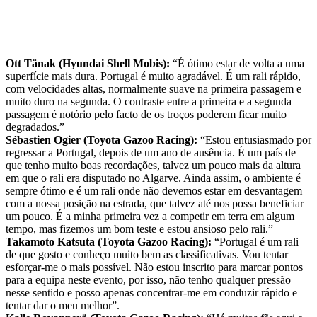
Ott Tänak (Hyundai Shell Mobis):
“É ótimo estar de volta a uma
superfície mais dura. Portugal é muito agradável. É um rali rápido,
com velocidades altas, normalmente suave na primeira passagem e
muito duro na segunda. O contraste entre a primeira e a segunda
passagem é notório pelo facto de os troços poderem ficar muito
degradados.”
Sébastien Ogier (Toyota Gazoo Racing):
“Estou entusiasmado por
regressar a Portugal, depois de um ano de ausência. É um país de
que tenho muito boas recordações, talvez um pouco mais da altura
em que o rali era disputado no Algarve. Ainda assim, o ambiente é
sempre ótimo e é um rali onde não devemos estar em desvantagem
com a nossa posição na estrada, que talvez até nos possa beneficiar
um pouco. É a minha primeira vez a competir em terra em algum
tempo, mas fizemos um bom teste e estou ansioso pelo rali.”
Takamoto Katsuta (Toyota Gazoo Racing):
“Portugal é um rali
de que gosto e conheço muito bem as classificativas. Vou tentar
esforçar-me o mais possível. Não estou inscrito para marcar pontos
para a equipa neste evento, por isso, não tenho qualquer pressão
nesse sentido e posso apenas concentrar-me em conduzir rápido e
tentar dar o meu melhor”.