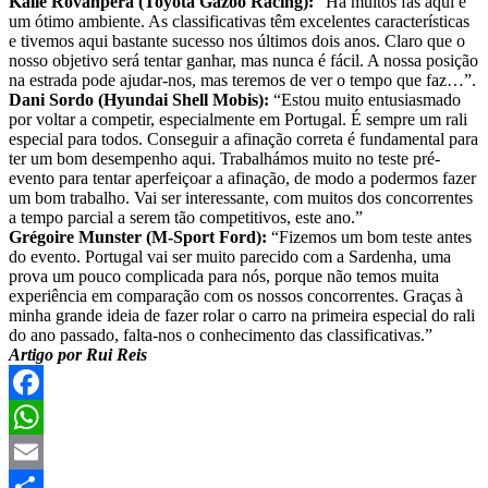
Kalle Rovanperä (Toyota Gazoo Racing):
“Há muitos fãs aqui e
um ótimo ambiente. As classificativas têm excelentes características
e tivemos aqui bastante sucesso nos últimos dois anos. Claro que o
nosso objetivo será tentar ganhar, mas nunca é fácil. A nossa posição
na estrada pode ajudar-nos, mas teremos de ver o tempo que faz…”.
Dani Sordo (Hyundai Shell Mobis):
“Estou muito entusiasmado
por voltar a competir, especialmente em Portugal. É sempre um rali
especial para todos. Conseguir a afinação correta é fundamental para
ter um bom desempenho aqui. Trabalhámos muito no teste pré-
evento para tentar aperfeiçoar a afinação, de modo a podermos fazer
um bom trabalho. Vai ser interessante, com muitos dos concorrentes
a tempo parcial a serem tão competitivos, este ano.”
Grégoire Munster (M-Sport Ford):
“Fizemos um bom teste antes
do evento. Portugal vai ser muito parecido com a Sardenha, uma
prova um pouco complicada para nós, porque não temos muita
experiência em comparação com os nossos concorrentes. Graças à
minha grande ideia de fazer rolar o carro na primeira especial do rali
do ano passado, falta-nos o conhecimento das classificativas.”
Artigo por Rui Reis
Facebook
WhatsApp
Email