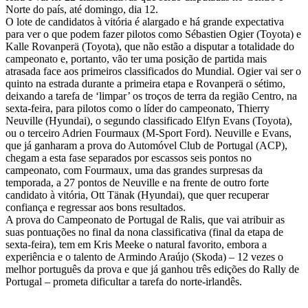
Norte do país, até domingo, dia 12.
O lote de candidatos à vitória é alargado e há grande expectativa
para ver o que podem fazer pilotos como Sébastien Ogier (Toyota) e
Kalle Rovanperä (Toyota), que não estão a disputar a totalidade do
campeonato e, portanto, vão ter uma posição de partida mais
atrasada face aos primeiros classificados do Mundial. Ogier vai ser o
quinto na estrada durante a primeira etapa e Rovanperä o sétimo,
deixando a tarefa de ‘limpar’ os troços de terra da região Centro, na
sexta-feira, para pilotos como o líder do campeonato, Thierry
Neuville (Hyundai), o segundo classificado Elfyn Evans (Toyota),
ou o terceiro Adrien Fourmaux (M-Sport Ford). Neuville e Evans,
que já ganharam a prova do Automóvel Club de Portugal (ACP),
chegam a esta fase separados por escassos seis pontos no
campeonato, com Fourmaux, uma das grandes surpresas da
temporada, a 27 pontos de Neuville e na frente de outro forte
candidato à vitória, Ott Tänak (Hyundai), que quer recuperar
confiança e regressar aos bons resultados.
A prova do Campeonato de Portugal de Ralis, que vai atribuir as
suas pontuações no final da nona classificativa (final da etapa de
sexta-feira), tem em Kris Meeke o natural favorito, embora a
experiência e o talento de Armindo Araújo (Skoda) – 12 vezes o
melhor português da prova e que já ganhou três edições do Rally de
Portugal – prometa dificultar a tarefa do norte-irlandês.