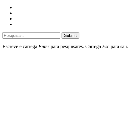
Home
General
Sociedade
Destaques do dia
Submit
Escreve e carrega
Enter
para pesquisares. Carrega
Esc
para sair.