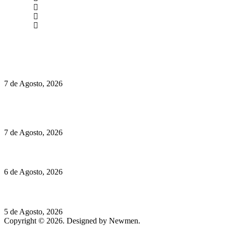
(+351) 211 358 184
Instagram
Facebook
Políticas de Privacidade
Políticas de Cookies
Preços do Audi Q7 começam nos 110 mil euros
7 de Agosto, 2026
Chegou o novo Pêra Doce Branco Fresh Edition – Um vinho
que traz mais frescura ao verão
7 de Agosto, 2026
O mundo prefere vinhos mais frescos e menos alcoólicos
6 de Agosto, 2026
Hispano Suiza Carmen Sagrera: 1115 cv ao serviço do instinto
5 de Agosto, 2026
Copyright © 2026. Designed by Newmen.