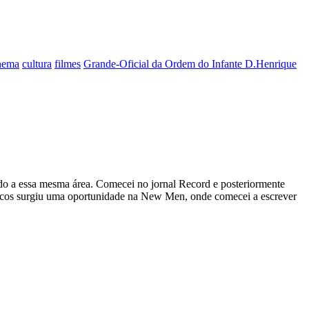
nema
cultura
filmes
Grande-Oficial da Ordem do Infante D.Henrique
ado a essa mesma área. Comecei no jornal Record e posteriormente
áticos surgiu uma oportunidade na New Men, onde comecei a escrever