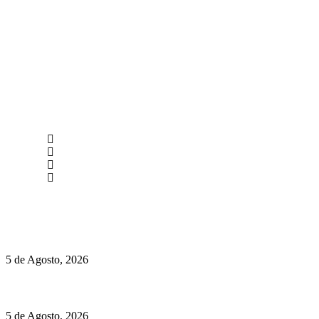
newmen@yourbranding.pt
(+351) 211 358 184
Instagram
Facebook
Políticas de Privacidade
Políticas de Cookies
Hispano Suiza Carmen Sagrera: 1115 cv ao serviço do instinto
5 de Agosto, 2026
Quinta da Moscadinha apresenta as novidades de Sidra e Aguar
5 de Agosto, 2026