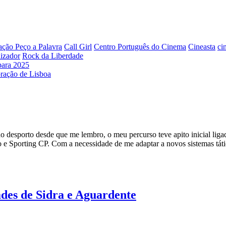
ação Peço a Palavra
Call Girl
Centro Português do Cinema
Cineasta
ci
lizador
Rock da Liberdade
para 2025
oração de Lisboa
 desporto desde que me lembro, o meu percurso teve apito inicial lig
mo e Sporting CP. Com a necessidade de me adaptar a novos sistemas t
des de Sidra e Aguardente