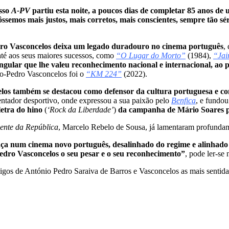
osso
A-PV
partiu esta noite, a poucos dias de completar 85 anos de
ôssemos mais justos, mais corretos, mais conscientes, sempre tão s
edro Vasconcelos deixa um legado duradouro no cinema português
,
até aos seus maiores sucessos, como
“O Lugar do Morto”
(1984),
“Ja
ingular que lhe valeu reconhecimento nacional e internacional, ao 
io-Pedro Vasconcelos foi o
“KM 224”
(2022).
os também se destacou como defensor da cultura portuguesa e com
entador desportivo, onde expressou a sua paixão pelo
Benfica
, e fundo
letra do hino
(
‘Rock da Liberdade’
)
da campanha de Mário Soares 
dente da República
, Marcelo Rebelo de Sousa, já lamentaram profundame
ança num cinema novo português, desalinhado do regime e alinhad
edro Vasconcelos o seu pesar e o seu reconhecimento”
, pode ler-se
migos de António Pedro Saraiva de Barros e Vasconcelos as mais sentida