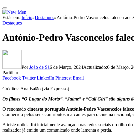
Estás em:
Início
»
Destaques
»
António-Pedro Vasconcelos faleceu aos 
Destaques
António-Pedro Vasconcelos falec
Por
João de Sá
6 de Março, 2024
Actualizado:
6 de Março, 
Partilhar
Facebook
Twitter
LinkedIn
Pinterest
Email
Créditos: Ana Baião (via Expresso)
Os filmes “O Lugar do Morto”, “Jaime” e “Call Girl” são alguns d
O renomado
cineasta português António-Pedro Vasconcelos faleceu
Conhecido pelos seus contributos marcantes para o cinema nacional,
A triste notícia foi inicialmente avançada nas redes sociais do filho d
realizador já emitiu um comunicado onde lamenta a perda.