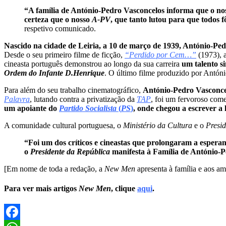
“A família de António-Pedro Vasconcelos informa que o n
certeza que o nosso
A-PV
, que tanto lutou para que todos f
respetivo comunicado.
Nascido na cidade de Leiria, a 10 de março de 1939, António-P
Desde o seu primeiro filme de ficção,
“Perdido por Cem…”
(1973), 
cineasta português demonstrou ao longo da sua carreira
um talento s
Ordem do Infante D.Henrique
. O último filme produzido por Antón
Para além do seu trabalho cinematográfico,
António-Pedro Vasconcel
Palavra
, lutando contra a privatização da
TAP
, foi um fervoroso com
um apoiante do
Partido Socialista
(
PS
)
, onde chegou a escrever a 
A comunidade cultural portuguesa, o
Ministério da Cultura
e o
Presi
“Foi um dos críticos e cineastas que prolongaram a esper
o
Presidente da República
manifesta à Família de António-P
[Em nome de toda a redação, a
New Men
apresenta à família e aos a
Para ver mais artigos
New Men
, clique
aqui
.