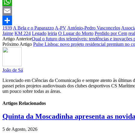
Facebook
WhatsApp
Email
1939
A Bela e o Paparazzo
A-PV
António-Pedro Vasconcelos
Associ
Partilhar
Jaime
KM 224
Legado
leiria
O Lugar do Morto
Perdido por Cem
rea
Artigo Anterior
Qual o futuro dos telemóveis: tendências e inovações 
Próximo Artigo
Pulse Lisboa: novo projeto residencial premium no c
João de Sá
Licenciado em Ciências da Comunicação e sempre atento às últimas do
passei pelos projetos audiovisuais dos clubes desportivos CS Maríti
um pouco sobre todas as áreas.
Artigos Relacionados
Quinta da Moscadinha apresenta as novida
5 de Agosto, 2026