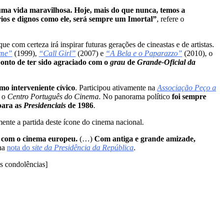
 uma vida maravilhosa. Hoje, mais do que nunca, temos a
érios e dignos como ele, será sempre um Imortal”
, refere o
 que com certeza irá inspirar futuras gerações de cineastas e de artistas.
ime”
(1999),
“Call Girl”
(2007) e
“A Bela e o Paparazzo”
(2010), o
ponto de ter sido agraciado com o
grau
de
Grande-Oficial da
o interveniente cívico
. Participou ativamente na
Associação Peço a
u o
Centro Português do Cinema
. No panorama político
foi sempre
para as
Presidenciais
de 1986
.
nte a partida deste ícone do cinema nacional.
o com o cinema europeu.
(…)
Com antiga e grande amizade,
 na
nota do
site da Presidência da República
.
s condolências]