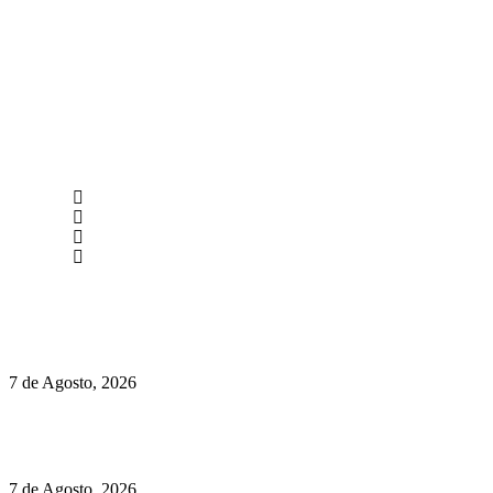
newmen@yourbranding.pt
(+351) 211 358 184
Instagram
Facebook
Políticas de Privacidade
Políticas de Cookies
Preços do Audi Q7 começam nos 110 mil euros
7 de Agosto, 2026
Chegou o novo Pêra Doce Branco Fresh Edition – Um vinho
que traz mais frescura ao verão
7 de Agosto, 2026