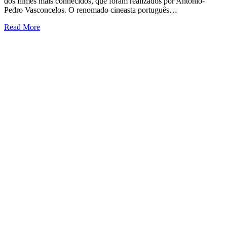
dos filmes mais conhecidos, que foram realizados por António-
Pedro Vasconcelos. O renomado cineasta português…
Read More