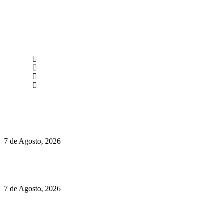
newmen@yourbranding.pt
(+351) 211 358 184
Instagram
Facebook
Políticas de Privacidade
Políticas de Cookies
Preços do Audi Q7 começam nos 110 mil euros
7 de Agosto, 2026
Chegou o novo Pêra Doce Branco Fresh Edition – Um vinho
que traz mais frescura ao verão
7 de Agosto, 2026
O mundo prefere vinhos mais frescos e menos alcoólicos