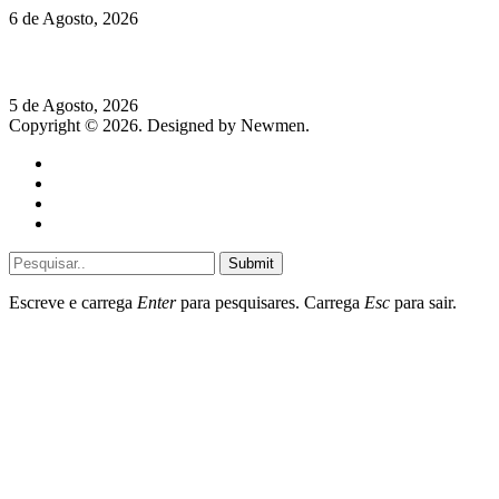
6 de Agosto, 2026
Hispano Suiza Carmen Sagrera: 1115 cv ao serviço do instinto
5 de Agosto, 2026
Copyright © 2026. Designed by Newmen.
Home
General
Sociedade
Destaques do dia
Submit
Escreve e carrega
Enter
para pesquisares. Carrega
Esc
para sair.