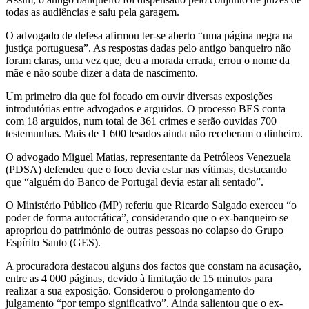
todas as audiências e saiu pela garagem.
O advogado de defesa afirmou ter-se aberto “uma página negra na
justiça portuguesa”. As respostas dadas pelo antigo banqueiro não
foram claras, uma vez que, deu a morada errada, errou o nome da
mãe e não soube dizer a data de nascimento.
Um primeiro dia que foi focado em ouvir diversas exposições
introdutórias entre advogados e arguidos. O processo BES conta
com 18 arguidos, num total de 361 crimes e serão ouvidas 700
testemunhas. Mais de 1 600 lesados ainda não receberam o dinheiro.
O advogado Miguel Matias, representante da Petróleos Venezuela
(PDSA) defendeu que o foco devia estar nas vítimas, destacando
que “alguém do Banco de Portugal devia estar ali sentado”.
O Ministério Público (MP) referiu que Ricardo Salgado exerceu “o
poder de forma autocrática”, considerando que o ex-banqueiro se
apropriou do património de outras pessoas no colapso do Grupo
Espírito Santo (GES).
A procuradora destacou alguns dos factos que constam na acusação,
entre as 4 000 páginas, devido à limitação de 15 minutos para
realizar a sua exposição. Considerou o prolongamento do
julgamento “por tempo significativo”. Ainda salientou que o ex-