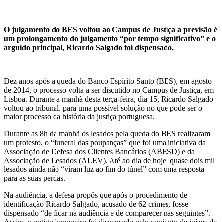
O julgamento do BES voltou ao Campus de Justiça a previsão é
um prolongamento do julgamento “por tempo significativo” e o
arguido principal, Ricardo Salgado foi dispensado.
Dez anos após a queda do Banco Espírito Santo (BES), em agosto
de 2014, o processo volta a ser discutido no Campus de Justiça, em
Lisboa. Durante a manhã desta terça-feira, dia 15, Ricardo Salgado
voltou ao tribunal, para uma possível solução no que pode ser o
maior processo da história da justiça portuguesa.
Durante as 8h da manhã os lesados pela queda do BES realizaram
um protesto, o “funeral das poupanças” que foi uma iniciativa da
Associação de Defesa dos Clientes Bancários (ABESD) e da
Associação de Lesados (ALEV). Até ao dia de hoje, quase dois mil
lesados ainda não “viram luz ao fim do túnel” com uma resposta
para as suas perdas.
Na audiência, a defesa propôs que após o procedimento de
identificação Ricardo Salgado, acusado de 62 crimes, fosse
dispensado “de ficar na audiência e de comparecer nas seguintes”.
Assim, o antigo banqueiro foi dispensado pelo conjunto de juízes de