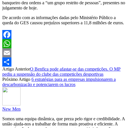
banqueiro deu ordens a “um grupo restrito de pessoas”, presentes no
julgamento de hoje.
De acordo com as informações dadas pelo Ministério Público a
queda do GES causou prejuízos superiores a 11,8 milhões de euros.
Facebook
WhatsApp
Email
Artigo Anterior
O Benfica pode afastar-se das competições. O MP
Partilhar
pediu a suspensão do clube das competições desportivas
Próximo Artigo
6 estratégias para as empresas impulsionarem a
descarbonização e potenciarem os lucros
New Men
Somos uma equipa dinâmica, que preza pelo rigor e credibilidade. A
união ajuda-nos a trabalhar de forma mais proativa e eficiente. A