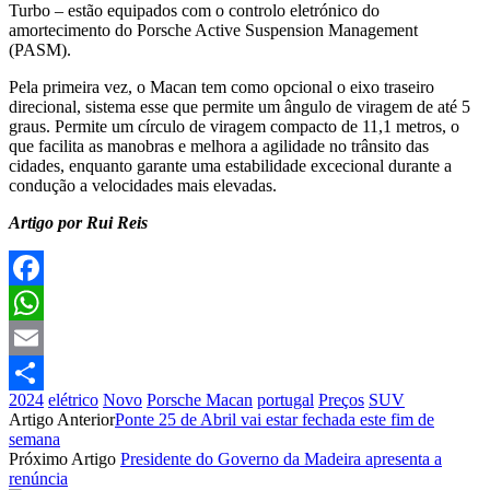
Turbo – estão equipados com o controlo eletrónico do
amortecimento do Porsche Active Suspension Management
(PASM).
Pela primeira vez, o Macan tem como opcional o eixo traseiro
direcional, sistema esse que permite um ângulo de viragem de até 5
graus. Permite um círculo de viragem compacto de 11,1 metros, o
que facilita as manobras e melhora a agilidade no trânsito das
cidades, enquanto garante uma estabilidade excecional durante a
condução a velocidades mais elevadas.
Artigo por Rui Reis
Facebook
WhatsApp
Email
2024
elétrico
Novo
Porsche Macan
portugal
Preços
SUV
Partilhar
Artigo Anterior
Ponte 25 de Abril vai estar fechada este fim de
semana
Próximo Artigo
Presidente do Governo da Madeira apresenta a
renúncia