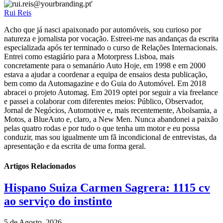
Rui Reis
Acho que já nasci apaixonado por automóveis, sou curioso por
natureza e jornalista por vocação. Estreei-me nas andanças da escrita
especializada após ter terminado o curso de Relações Internacionais.
Entrei como estagiário para a Motorpress Lisboa, mais
concretamente para o semanário Auto Hoje, em 1998 e em 2000
estava a ajudar a coordenar a equipa de ensaios desta publicação,
bem como da Automagazine e do Guia do Automóvel. Em 2018
abracei o projeto Automag. Em 2019 optei por seguir a via freelance
e passei a colaborar com diferentes meios: Público, Observador,
Jornal de Negócios, Automotive e, mais recentemente, Abolsamia, a
Motos, a BlueAuto e, claro, a New Men. Nunca abandonei a paixão
pelas quatro rodas e por tudo o que tenha um motor e eu possa
conduzir, mas sou igualmente um fã incondicional de entrevistas, da
apresentação e da escrita de uma forma geral.
Artigos Relacionados
Hispano Suiza Carmen Sagrera: 1115 cv
ao serviço do instinto
5 de Agosto, 2026