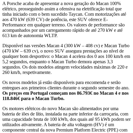
A Porsche acaba de apresentar a nova geração do Macan 100%
elétrico, prosseguindo assim a ofensiva na eletrificação total que
tinha iniciado com o bem sucedido Taycan. Com motorizações até
aos 470 kW (639 CV) de potência, este SUV oferece E-
Performance em qualquer terreno. Os valores de performance são
acompanhados por um carregamento rápido de até 270 kW e até
613 km de autonomia WLTP.
Disponível nas versões Macan 4 (300 kW – 408 cv) e Macan Turbo
(470 kW – 639 cv), o novo SUV assegura prestações ao nível de
qualquer bom desportivo: o Macan 4 acelera dos 0 aos 100 km/h em
5,2 segundos, enquanto o Macan Turbo demora apenas 3,3
segundos. Os dois modelos atingem velocidades máximas de 220 e
260 km/h, respetivamente.
Os novos modelos já estão disponíveis para encomenda e serão
entregues aos primeiros clientes durante o segundo semestre do ano.
Os preços em Portugal começam nos 86.793€ no Macan 4 e nos
118.846€ para o Macan Turbo.
Os motores elétricos do novo Macan são alimentados por uma
bateria de iões de lítio, instalada na parte inferior da carroçaria, com
uma capacidade bruta de 100 kWh, dos quais até 95 kWh podem ser
utilizados ativamente. A bateria de alta voltagem (HV) é um
componente central da nova Premium Platform Electric (PPE) com