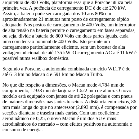
arquitetura de 800 Volts, plataforma essa que a Porsche utiliza pela
primeira vez. A potência de carregamento DC é de até 270 kW.
Assim, a bateria pode ser carregada dos 10 aos 80% em
aproximadamente 21 minutos num posto de carregamento rápido
adequado. Nos postos de carregamento de 400 Volts, um interruptor
de alta tensão na bateria permite o carregamento em fases separadas,
ou seja, divide a bateria de 800 Volts em duas partes iguais, cada
uma com tensão nominal de 400 Volts. Isto permite um
carregamento particularmente eficiente, sem um booster de alta
voltagem adicional, de até 135 kW. O carregamento AC até 11 kW é
possível numa wallbox doméstica.
Segundo a Porsche, a autonomia combinada em ciclo WLTP é de
até 613 km no Macan 4 e 591 km no Macan Turbo.
No que diz respeito a dimensões, o Macan mede 4.784 mm de
comprimento, 1.938 mm de largura e 1.622 mm de altura. O novo
modelo está equipado com jantes de até 22 polegadas e com pneus
de maiores dimensões nas jantes traseiras. A distância entre eixos, 86
mm mais longa do que no antecessor (2.893 mm), é compensada por
secções dianteira e traseira mais curtas. Com um coeficiente
aerodinâmico de 0,25, o novo Macan é um dos SUV mais
aerodinâmicos do mercado – com efeitos positivos na autonomia e
consumo de energia.