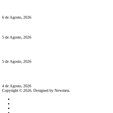
O mundo prefere vinhos mais frescos e menos alcoólicos
6 de Agosto, 2026
Hispano Suiza Carmen Sagrera: 1115 cv ao serviço do instinto
5 de Agosto, 2026
Quinta da Moscadinha apresenta as novidades de Sidra e
Aguardente
5 de Agosto, 2026
Rússia: Aqui até as bombas atómicas são ortodoxas – um texto
de José Milhazes
4 de Agosto, 2026
Copyright © 2026. Designed by Newmen.
Home
General
Sociedade
Destaques do dia