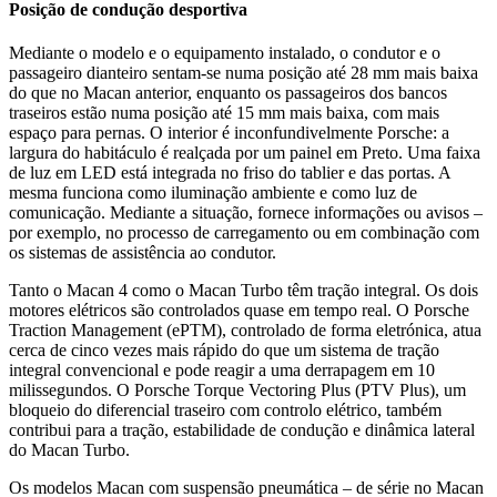
Posição de condução desportiva
Mediante o modelo e o equipamento instalado, o condutor e o
passageiro dianteiro sentam-se numa posição até 28 mm mais baixa
do que no Macan anterior, enquanto os passageiros dos bancos
traseiros estão numa posição até 15 mm mais baixa, com mais
espaço para pernas. O interior é inconfundivelmente Porsche: a
largura do habitáculo é realçada por um painel em Preto. Uma faixa
de luz em LED está integrada no friso do tablier e das portas. A
mesma funciona como iluminação ambiente e como luz de
comunicação. Mediante a situação, fornece informações ou avisos –
por exemplo, no processo de carregamento ou em combinação com
os sistemas de assistência ao condutor.
Tanto o Macan 4 como o Macan Turbo têm tração integral. Os dois
motores elétricos são controlados quase em tempo real. O Porsche
Traction Management (ePTM), controlado de forma eletrónica, atua
cerca de cinco vezes mais rápido do que um sistema de tração
integral convencional e pode reagir a uma derrapagem em 10
milissegundos. O Porsche Torque Vectoring Plus (PTV Plus), um
bloqueio do diferencial traseiro com controlo elétrico, também
contribui para a tração, estabilidade de condução e dinâmica lateral
do Macan Turbo.
Os modelos Macan com suspensão pneumática – de série no Macan