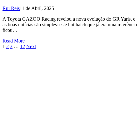
Rui Reis
11 de Abril, 2025
A Toyota GAZOO Racing revelou a nova evolução do GR Yaris, e
as boas notícias são simples: este hot hatch que já era uma referência
ficou…
Read More
1
2
3
…
12
Next