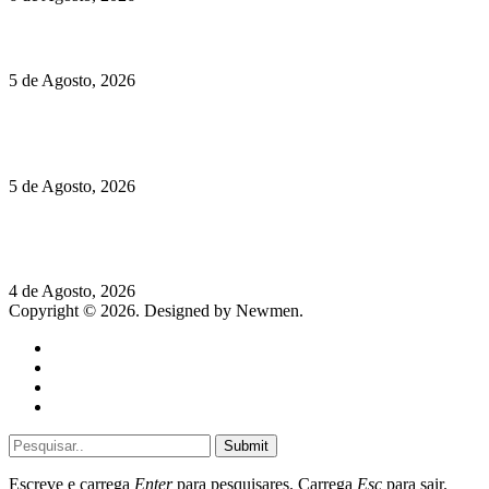
Hispano Suiza Carmen Sagrera: 1115 cv ao serviço do instinto
5 de Agosto, 2026
Quinta da Moscadinha apresenta as novidades de Sidra e
Aguardente
5 de Agosto, 2026
Rússia: Aqui até as bombas atómicas são ortodoxas – um texto
de José Milhazes
4 de Agosto, 2026
Copyright © 2026. Designed by Newmen.
Home
General
Sociedade
Destaques do dia
Submit
Escreve e carrega
Enter
para pesquisares. Carrega
Esc
para sair.