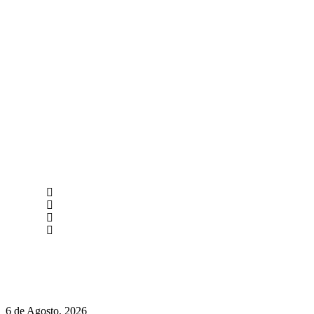
newmen@yourbranding.pt
(+351) 211 358 184
Instagram
Facebook
Políticas de Privacidade
Políticas de Cookies
O mundo prefere vinhos mais frescos e menos alcoólicos
6 de Agosto, 2026