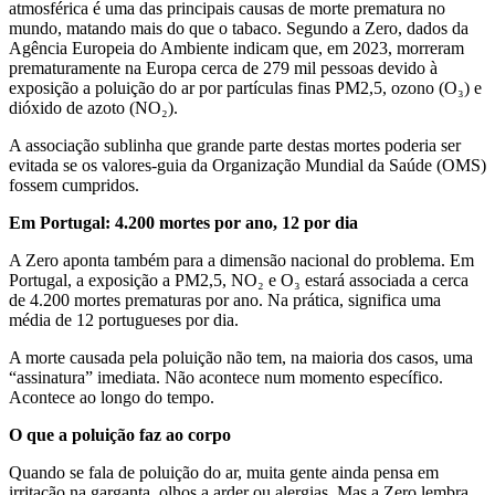
atmosférica é uma das principais causas de morte prematura no
mundo, matando mais do que o tabaco. Segundo a Zero, dados da
Agência Europeia do Ambiente indicam que, em 2023, morreram
prematuramente na Europa cerca de 279 mil pessoas devido à
exposição a poluição do ar por partículas finas PM2,5, ozono (O₃) e
dióxido de azoto (NO₂).
A associação sublinha que grande parte destas mortes poderia ser
evitada se os valores-guia da Organização Mundial da Saúde (OMS)
fossem cumpridos.
Em Portugal: 4.200 mortes por ano, 12 por dia
A Zero aponta também para a dimensão nacional do problema. Em
Portugal, a exposição a PM2,5, NO₂ e O₃ estará associada a cerca
de 4.200 mortes prematuras por ano. Na prática, significa uma
média de 12 portugueses por dia.
A morte causada pela poluição não tem, na maioria dos casos, uma
“assinatura” imediata. Não acontece num momento específico.
Acontece ao longo do tempo.
O que a poluição faz ao corpo
Quando se fala de poluição do ar, muita gente ainda pensa em
irritação na garganta, olhos a arder ou alergias. Mas a Zero lembra