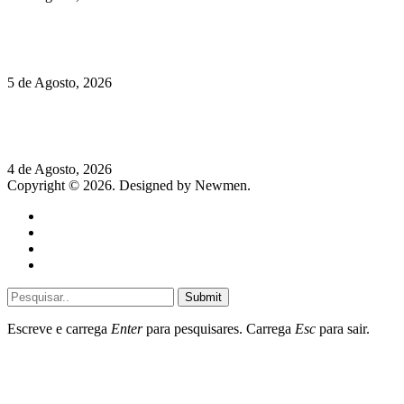
Quinta da Moscadinha apresenta as novidades de Sidra e
Aguardente
5 de Agosto, 2026
Rússia: Aqui até as bombas atómicas são ortodoxas – um texto
de José Milhazes
4 de Agosto, 2026
Copyright © 2026. Designed by Newmen.
Home
General
Sociedade
Destaques do dia
Submit
Escreve e carrega
Enter
para pesquisares. Carrega
Esc
para sair.