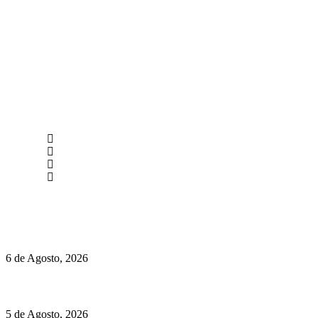
newmen@yourbranding.pt
(+351) 211 358 184
Instagram
Facebook
Políticas de Privacidade
Políticas de Cookies
O mundo prefere vinhos mais frescos e menos alcoólicos
6 de Agosto, 2026
Hispano Suiza Carmen Sagrera: 1115 cv ao serviço do instinto
5 de Agosto, 2026