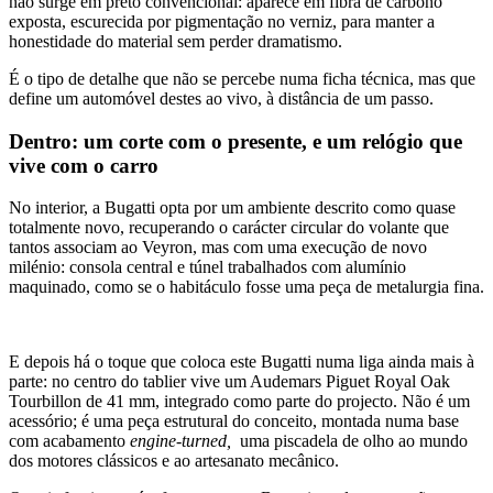
não surge em preto convencional: aparece em fibra de carbono
exposta, escurecida por pigmentação no verniz, para manter a
honestidade do material sem perder dramatismo.
É o tipo de detalhe que não se percebe numa ficha técnica, mas que
define um automóvel destes ao vivo, à distância de um passo.
Dentro: um corte com o presente, e um relógio que
vive com o carro
No interior, a Bugatti opta por um ambiente descrito como quase
totalmente novo, recuperando o carácter circular do volante que
tantos associam ao Veyron, mas com uma execução de novo
milénio: consola central e túnel trabalhados com alumínio
maquinado, como se o habitáculo fosse uma peça de metalurgia fina.
E depois há o toque que coloca este Bugatti numa liga ainda mais à
parte: no centro do tablier vive um Audemars Piguet Royal Oak
Tourbillon de 41 mm, integrado como parte do projecto. Não é um
acessório; é uma peça estrutural do conceito, montada numa base
com acabamento
engine-turned,
uma piscadela de olho ao mundo
dos motores clássicos e ao artesanato mecânico.