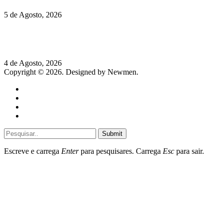
5 de Agosto, 2026
Rússia: Aqui até as bombas atómicas são ortodoxas – um texto
de José Milhazes
4 de Agosto, 2026
Copyright © 2026. Designed by Newmen.
Home
General
Sociedade
Destaques do dia
Submit
Escreve e carrega
Enter
para pesquisares. Carrega
Esc
para sair.