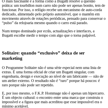
O mais fascinante é a forma como a Bugatti resolve a questão
prática: um tourbillon num carro não pode ser apenas bonito, tem de
funcionar. Por isso, o relógio recebe um mecanismo de auto-corda
dedicado, alimentado pelo próprio automóvel, que o mantém em
movimento através de rotações periódicas, pensado para conservar o
“pulso” da relojoaria mesmo quando o carro está parado.
Num tempo dominado por ecrãs, actualizações e interfaces, a
Bugatti escolhe medir o tempo com algo que o torna palpável.
Solitaire: quando “exclusivo” deixa de ser
marketing
O Programme Solitaire não é uma série especial nem uma lista de
extras. É uma forma oficial de criar um Bugatti singular, com
engenharia, design e execução ao nível de um fabricante — não de
um atelier externo. O resultado não é “raro” porque há poucos: é
raro porque não pode ser repetido.
E, por isso mesmo, o F.K.P. Hommage não é apenas um hipercarro.
É um objecto cultural: o encontro entre uma marca que construiu o
impossível e a figura que mais acreditou que esse impossível era o
mínimo aceitável.