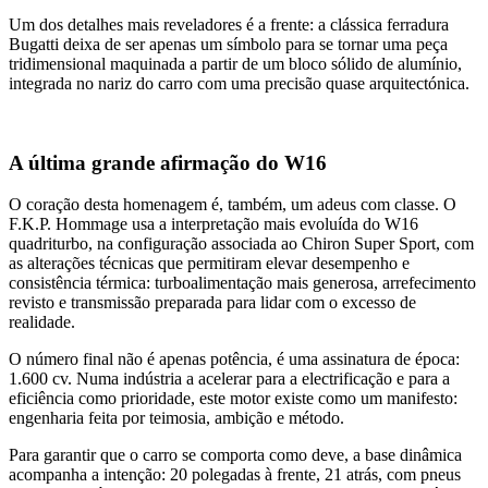
Um dos detalhes mais reveladores é a frente: a clássica ferradura
Bugatti deixa de ser apenas um símbolo para se tornar uma peça
tridimensional maquinada a partir de um bloco sólido de alumínio,
integrada no nariz do carro com uma precisão quase arquitectónica.
A última grande afirmação do W16
O coração desta homenagem é, também, um adeus com classe. O
F.K.P. Hommage usa a interpretação mais evoluída do W16
quadriturbo, na configuração associada ao Chiron Super Sport, com
as alterações técnicas que permitiram elevar desempenho e
consistência térmica: turboalimentação mais generosa, arrefecimento
revisto e transmissão preparada para lidar com o excesso de
realidade.
O número final não é apenas potência, é uma assinatura de época:
1.600 cv. Numa indústria a acelerar para a electrificação e para a
eficiência como prioridade, este motor existe como um manifesto:
engenharia feita por teimosia, ambição e método.
Para garantir que o carro se comporta como deve, a base dinâmica
acompanha a intenção: 20 polegadas à frente, 21 atrás, com pneus