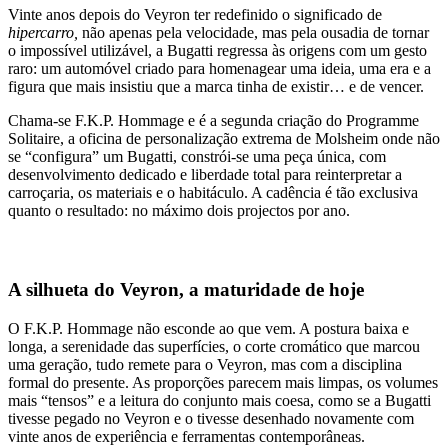
Vinte anos depois do Veyron ter redefinido o significado de
hipercarro,
não apenas pela velocidade, mas pela ousadia de tornar
o impossível utilizável, a Bugatti regressa às origens com um gesto
raro: um automóvel criado para homenagear uma ideia, uma era e a
figura que mais insistiu que a marca tinha de existir… e de vencer.
Chama-se F.K.P. Hommage e é a segunda criação do Programme
Solitaire, a oficina de personalização extrema de Molsheim onde não
se “configura” um Bugatti, constrói-se uma peça única, com
desenvolvimento dedicado e liberdade total para reinterpretar a
carroçaria, os materiais e o habitáculo. A cadência é tão exclusiva
quanto o resultado: no máximo dois projectos por ano.
A silhueta do Veyron, a maturidade de hoje
O F.K.P. Hommage não esconde ao que vem. A postura baixa e
longa, a serenidade das superfícies, o corte cromático que marcou
uma geração, tudo remete para o Veyron, mas com a disciplina
formal do presente. As proporções parecem mais limpas, os volumes
mais “tensos” e a leitura do conjunto mais coesa, como se a Bugatti
tivesse pegado no Veyron e o tivesse desenhado novamente com
vinte anos de experiência e ferramentas contemporâneas.