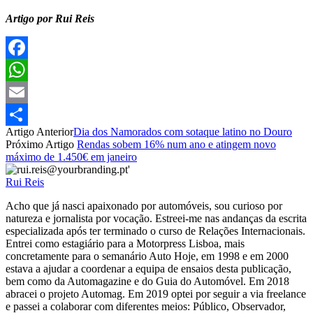
Artigo por Rui Reis
Facebook
WhatsApp
Email
Artigo Anterior
Dia dos Namorados com sotaque latino no Douro
Partilhar
Próximo Artigo
Rendas sobem 16% num ano e atingem novo
máximo de 1.450€ em janeiro
Rui Reis
Acho que já nasci apaixonado por automóveis, sou curioso por
natureza e jornalista por vocação. Estreei-me nas andanças da escrita
especializada após ter terminado o curso de Relações Internacionais.
Entrei como estagiário para a Motorpress Lisboa, mais
concretamente para o semanário Auto Hoje, em 1998 e em 2000
estava a ajudar a coordenar a equipa de ensaios desta publicação,
bem como da Automagazine e do Guia do Automóvel. Em 2018
abracei o projeto Automag. Em 2019 optei por seguir a via freelance
e passei a colaborar com diferentes meios: Público, Observador,