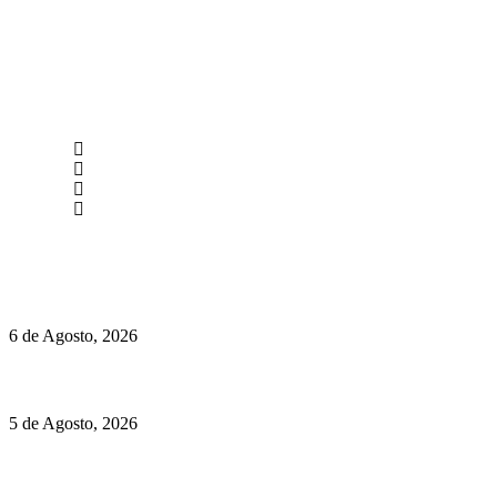
newmen@yourbranding.pt
(+351) 211 358 184
Instagram
Facebook
Políticas de Privacidade
Políticas de Cookies
O mundo prefere vinhos mais frescos e menos alcoólicos
6 de Agosto, 2026
Hispano Suiza Carmen Sagrera: 1115 cv ao serviço do instinto
5 de Agosto, 2026
Quinta da Moscadinha apresenta as novidades de Sidra e
Aguardente