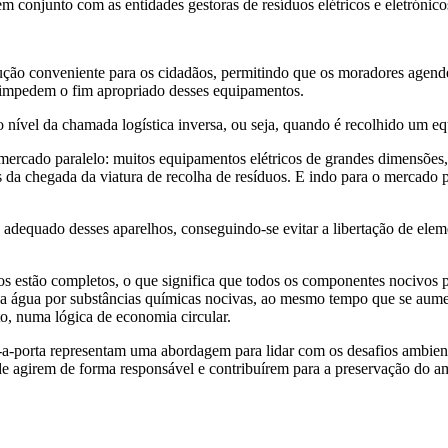
em conjunto com as entidades gestoras de resíduos elétricos e eletrónicos
lução conveniente para os cidadãos, permitindo que os moradores agend
es impedem o fim apropriado desses equipamentos.
 ao nível da chamada logística inversa, ou seja, quando é recolhido u
 mercado paralelo: muitos equipamentos elétricos de grandes dimensões,
es da chegada da viatura de recolha de resíduos. E indo para o mercado 
o adequado desses aparelhos, conseguindo-se evitar a libertação de ele
os estão completos, o que significa que todos os componentes nocivos
 água por substâncias químicas nocivas, ao mesmo tempo que se aumenta
to, numa lógica de economia circular.
a-porta representam uma abordagem para lidar com os desafios ambient
de agirem de forma responsável e contribuírem para a preservação do a