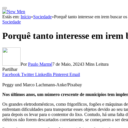
Estás em:
Início
»
Sociedade
»
Porquê tanto interesse em irem buscar os
Sociedade
Porquê tanto interesse em irem 
Por
Paulo Marmé
7 de Maio, 2024
3 Mins Leitura
Partilhar
Facebook
Twitter
LinkedIn
Pinterest
Email
Peggy und Marco Lachmann-Anke/Pixabay
Nos últimos anos, um número crescente de municípios tem imple
Os grandes eletrodomésticos, como frigoríficos, fogões e máquinas de
enfrentam dificuldades para transportar esses objetos devido ao seu t
para depois os levar para o contentor do lixo. Contudo, há uma falta
elétricos não forem descartados corretamente, se começarem a ser de