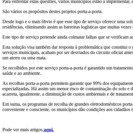
Para enfrentar estas questões, vários municípios estão a implementar, 
São vários os propósitos destes projetos porta-a-porta.
Desde logo e o mais óbvio é que esse tipo de serviço oferece uma so
residências, eliminando assim as barreiras logísticas que muitas vez
Este tipo de serviço pretende ainda colmatar falhas que se verificam
Esta solução visa também dar resposta à problemática que constitui o
serviços municipais, acabam por ser desviados do circuito oficial ant
um aterro ou uma mata.
Se recolhidos por este serviço porta-a-porta é garantido um tratament
saúde e ao ambiente.
As recolhas porta-a-porta permitem garantir que 99% dos equipament
especializadas. Há assim um menor risco de contaminação do solo e da
acarreta, igualmente, a diminuição de custos ambientais e de tratamen
Em suma, os programas de recolha de grandes eletrodomésticos porta-
conveniente e consciente, os municípios dão condições aos cidadãos 
Pode ver mais artigos
aqui.