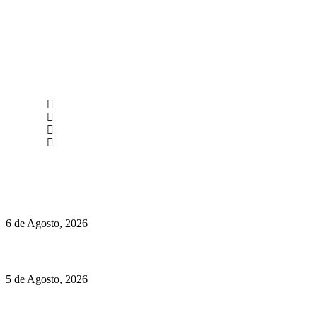
newmen@yourbranding.pt
(+351) 211 358 184
Instagram
Facebook
Políticas de Privacidade
Políticas de Cookies
O mundo prefere vinhos mais frescos e menos alcoólicos
6 de Agosto, 2026
Hispano Suiza Carmen Sagrera: 1115 cv ao serviço do instinto
5 de Agosto, 2026
Quinta da Moscadinha apresenta as novidades de Sidra e Aguar