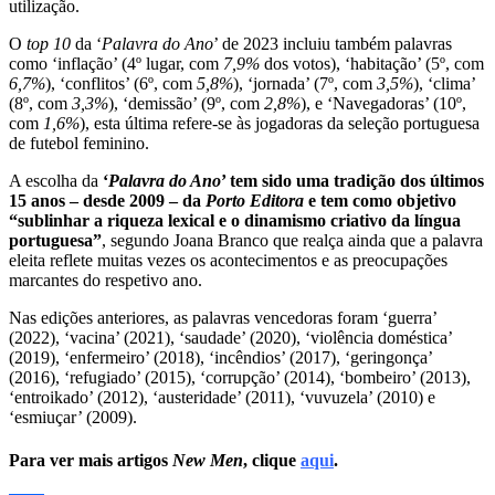
utilização.
O
top 10
da ‘
Palavra do Ano
’ de 2023 incluiu também palavras
como ‘inflação’ (4º lugar, com
7,9%
dos votos), ‘habitação’ (5º, com
6,7%
), ‘conflitos’ (6º, com
5,8%
), ‘jornada’ (7º, com
3,5%
), ‘clima’
(8º, com
3,3%
), ‘demissão’ (9º, com
2,8%
), e ‘Navegadoras’ (10º,
com
1,6%
), esta última refere-se às jogadoras da seleção portuguesa
de futebol feminino.
A escolha da
‘
Palavra do Ano
’ tem sido uma tradição dos últimos
15 anos – desde 2009 – da
Porto Editora
e tem como objetivo
“sublinhar a riqueza lexical e o dinamismo criativo da língua
portuguesa”
, segundo Joana Branco que realça ainda que a palavra
eleita reflete muitas vezes os acontecimentos e as preocupações
marcantes do respetivo ano.
Nas edições anteriores, as palavras vencedoras foram ‘guerra’
(2022), ‘vacina’ (2021), ‘saudade’ (2020), ‘violência doméstica’
(2019), ‘enfermeiro’ (2018), ‘incêndios’ (2017), ‘geringonça’
(2016), ‘refugiado’ (2015), ‘corrupção’ (2014), ‘bombeiro’ (2013),
‘entroikado’ (2012), ‘austeridade’ (2011), ‘vuvuzela’ (2010) e
‘esmiuçar’ (2009).
Para ver mais artigos
New Men
, clique
aqui
.