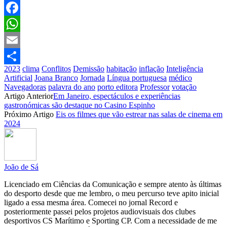
Facebook
WhatsApp
Email
2023
clima
Conflitos
Demissão
habitação
inflação
Inteligência
Partilhar
Artificial
Joana Branco
Jornada
Língua portuguesa
médico
Navegadoras
palavra do ano
porto editora
Professor
votação
Artigo Anterior
Em Janeiro, espectáculos e experiências
gastronómicas são destaque no Casino Espinho
Próximo Artigo
Eis os filmes que vão estrear nas salas de cinema em
2024
João de Sá
Licenciado em Ciências da Comunicação e sempre atento às últimas
do desporto desde que me lembro, o meu percurso teve apito inicial
ligado a essa mesma área. Comecei no jornal Record e
posteriormente passei pelos projetos audiovisuais dos clubes
desportivos CS Marítimo e Sporting CP. Com a necessidade de me