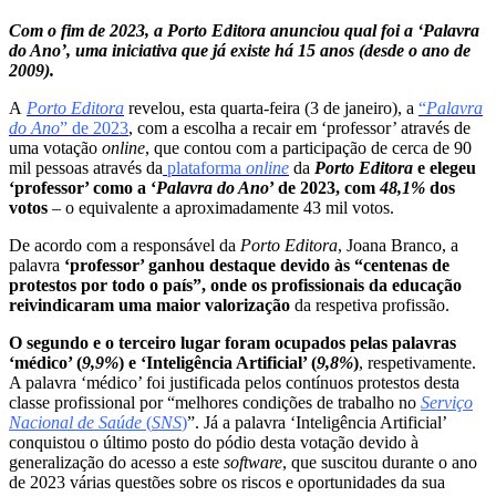
Com o fim de 2023, a Porto Editora anunciou qual foi a ‘Palavra
do Ano’, uma iniciativa que já existe há 15 anos (desde o ano de
2009).
A
Porto Editora
revelou, esta quarta-feira (3 de janeiro), a
“
Palavra
do Ano
” de 2023
, com a escolha a recair em ‘professor’ através de
uma votação
online
, que contou com a participação de cerca de 90
mil pessoas através da
plataforma
online
da
Porto Editora
e elegeu
‘professor’ como a ‘
Palavra do Ano
’ de 2023, com
48,1%
dos
votos
– o equivalente a aproximadamente 43 mil votos.
De acordo com a responsável da
Porto Editora
, Joana Branco, a
palavra
‘professor’ ganhou destaque devido às “centenas de
protestos por todo o país”, onde os profissionais da educação
reivindicaram uma maior valorização
da respetiva profissão.
O segundo e o terceiro lugar foram ocupados pelas palavras
‘médico’ (
9,9%
) e ‘Inteligência Artificial’ (
9,8%
)
, respetivamente.
A palavra ‘médico’ foi justificada pelos contínuos protestos desta
classe profissional por “melhores condições de trabalho no
Serviço
Nacional de Saúde
(
SNS
)
”. Já a palavra ‘Inteligência Artificial’
conquistou o último posto do pódio desta votação devido à
generalização do acesso a este
software
, que suscitou durante o ano
de 2023 várias questões sobre os riscos e oportunidades da sua