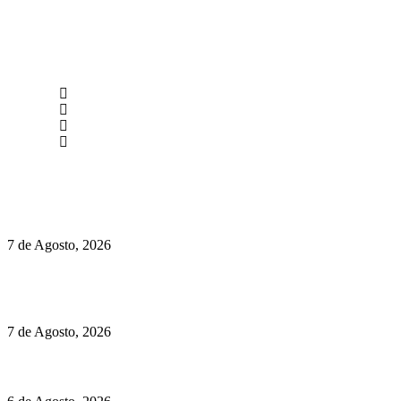
newmen@yourbranding.pt
(+351) 211 358 184
Instagram
Facebook
Políticas de Privacidade
Políticas de Cookies
Preços do Audi Q7 começam nos 110 mil euros
7 de Agosto, 2026
Chegou o novo Pêra Doce Branco Fresh Edition – Um vinho
que traz mais frescura ao verão
7 de Agosto, 2026
O mundo prefere vinhos mais frescos e menos alcoólicos