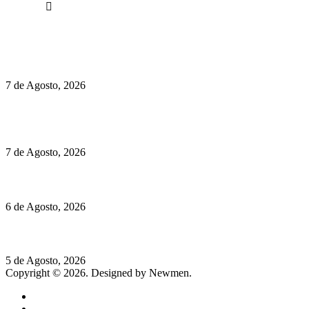
Facebook
Políticas de Privacidade
Políticas de Cookies
Preços do Audi Q7 começam nos 110 mil euros
7 de Agosto, 2026
Chegou o novo Pêra Doce Branco Fresh Edition – Um vinho
que traz mais frescura ao verão
7 de Agosto, 2026
O mundo prefere vinhos mais frescos e menos alcoólicos
6 de Agosto, 2026
Hispano Suiza Carmen Sagrera: 1115 cv ao serviço do instinto
5 de Agosto, 2026
Copyright © 2026. Designed by Newmen.
Home
General