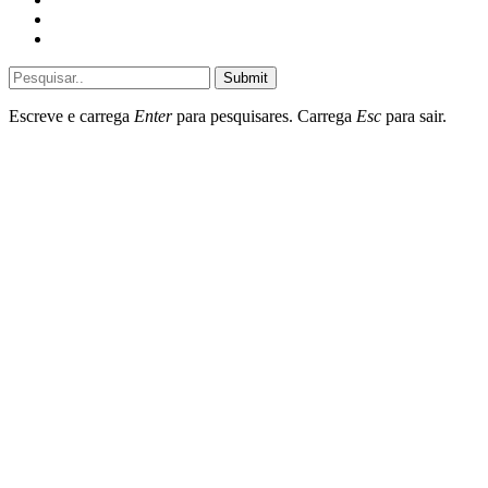
Sociedade
Destaques do dia
Submit
Escreve e carrega
Enter
para pesquisares. Carrega
Esc
para sair.