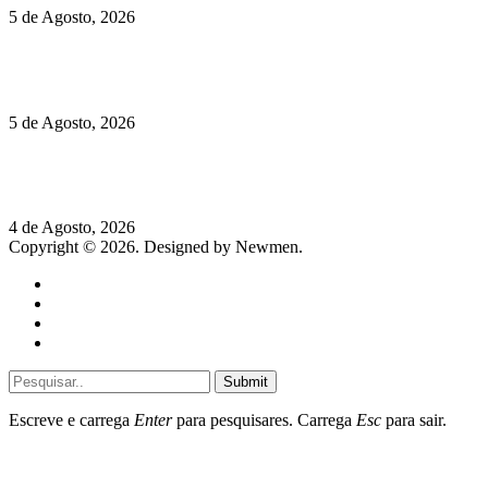
5 de Agosto, 2026
Quinta da Moscadinha apresenta as novidades de Sidra e
Aguardente
5 de Agosto, 2026
Rússia: Aqui até as bombas atómicas são ortodoxas – um texto
de José Milhazes
4 de Agosto, 2026
Copyright © 2026. Designed by Newmen.
Home
General
Sociedade
Destaques do dia
Submit
Escreve e carrega
Enter
para pesquisares. Carrega
Esc
para sair.