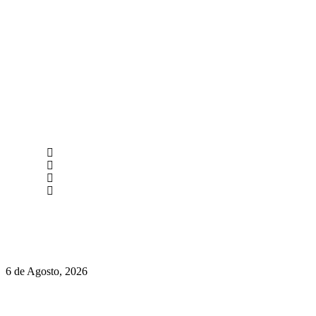
newmen@yourbranding.pt
(+351) 211 358 184
Instagram
Facebook
Políticas de Privacidade
Políticas de Cookies
O mundo prefere vinhos mais frescos e menos alcoólicos
6 de Agosto, 2026
Hispano Suiza Carmen Sagrera: 1115 cv ao serviço do instinto