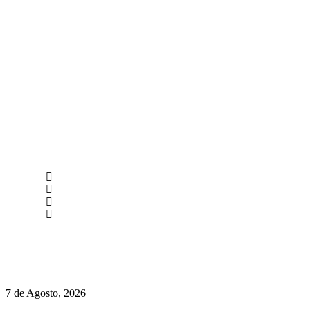
newmen@yourbranding.pt
(+351) 211 358 184
Instagram
Facebook
Políticas de Privacidade
Políticas de Cookies
Preços do Audi Q7 começam nos 110 mil euros
7 de Agosto, 2026