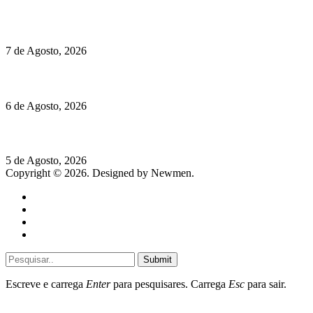
Chegou o novo Pêra Doce Branco Fresh Edition – Um vinho
que traz mais frescura ao verão
7 de Agosto, 2026
O mundo prefere vinhos mais frescos e menos alcoólicos
6 de Agosto, 2026
Hispano Suiza Carmen Sagrera: 1115 cv ao serviço do instinto
5 de Agosto, 2026
Copyright © 2026. Designed by Newmen.
Home
General
Sociedade
Destaques do dia
Submit
Escreve e carrega
Enter
para pesquisares. Carrega
Esc
para sair.