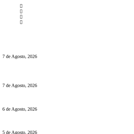
newmen@yourbranding.pt
(+351) 211 358 184
Instagram
Facebook
Políticas de Privacidade
Políticas de Cookies
Preços do Audi Q7 começam nos 110 mil euros
7 de Agosto, 2026
Chegou o novo Pêra Doce Branco Fresh Edition – Um vinho
que traz mais frescura ao verão
7 de Agosto, 2026
O mundo prefere vinhos mais frescos e menos alcoólicos
6 de Agosto, 2026
Hispano Suiza Carmen Sagrera: 1115 cv ao serviço do instinto
5 de Agosto, 2026