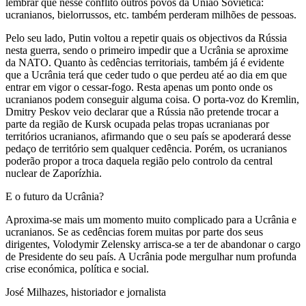
lembrar que nesse conflito outros povos da União Soviética:
ucranianos, bielorrussos, etc. também perderam milhões de pessoas.
Pelo seu lado, Putin voltou a repetir quais os objectivos da Rússia
nesta guerra, sendo o primeiro impedir que a Ucrânia se aproxime
da NATO. Quanto às cedências territoriais, também já é evidente
que a Ucrânia terá que ceder tudo o que perdeu até ao dia em que
entrar em vigor o cessar-fogo. Resta apenas um ponto onde os
ucranianos podem conseguir alguma coisa. O porta-voz do Kremlin,
Dmitry Peskov veio declarar que a Rússia não pretende trocar a
parte da região de Kursk ocupada pelas tropas ucranianas por
territórios ucranianos, afirmando que o seu país se apoderará desse
pedaço de território sem qualquer cedência. Porém, os ucranianos
poderão propor a troca daquela região pelo controlo da central
nuclear de Zaporízhia.
E o futuro da Ucrânia?
Aproxima-se mais um momento muito complicado para a Ucrânia e
ucranianos. Se as cedências forem muitas por parte dos seus
dirigentes, Volodymir Zelensky arrisca-se a ter de abandonar o cargo
de Presidente do seu país. A Ucrânia pode mergulhar num profunda
crise económica, política e social.
José Milhazes, historiador e jornalista