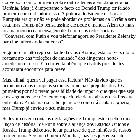
conversou com o primeiro sobre outros temas além da guerra na
Ucrânia. Mas já é importante o facto de Donald Trump ter falado
primeiro com o ditador russo. A política de Biden e da União
Europeia era que não se pode abordar os problemas da Ucrânia sem
esta, mas Trump não pensa assim: ele pode e manda. Além do mais,
fica na memória a mensagem de Trump nas redes sociais:
“Conversei com Putin e vou telefonar agora ao Presidente Zelensky
para lhe informar da conversa”.
Segundo um alto representante da Casa Branca, esta conversa foi o
reatamento das “relações de amizade” dos dirigentes norte-
americano e russo. Ela correu também que os dois presidentes
acordaram encontros para breve.
Mas, afinal, quem vai pagar essa factura? Não duvido que os
ucranianos e os europeus serão os principais prejudicados. Os
primeiros por não terem possibilidade de impor o que quer que seja
e os segundos por não terem capacidade de reagir aos desafios que
enfrentam. Ainda não se sabe quando e como irá acabar a guerra,
mas Trump já enviou o seu ministro
Se levarmos em conta as declarações de Trump, este recebeu uma
“lição de história” de Putin sobre a aliança dos Estados Unidos e
Rússia. Trump deixou-se levar pela tese de que milhões de russos
morreram na Segunda Guerra Mundial, mas “esqueceu-se” de