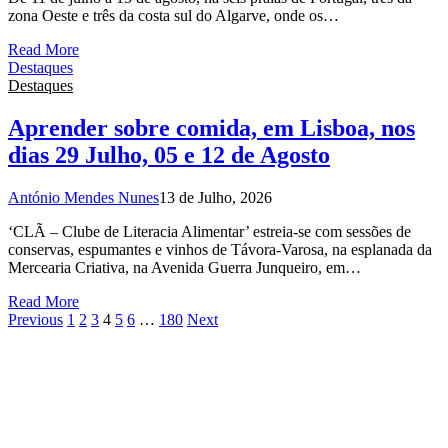
zona Oeste e três da costa sul do Algarve, onde os…
Read More
Destaques
Destaques
Aprender sobre comida, em Lisboa, nos
dias 29 Julho, 05 e 12 de Agosto
António Mendes Nunes
13 de Julho, 2026
‘CLÃ – Clube de Literacia Alimentar’ estreia-se com sessões de
conservas, espumantes e vinhos de Távora-Varosa, na esplanada da
Mercearia Criativa, na Avenida Guerra Junqueiro, em…
Read More
Previous
1
2
3
4
5
6
…
180
Next