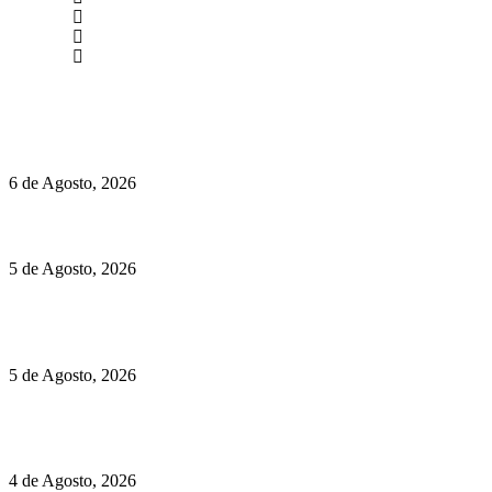
(+351) 211 358 184
Instagram
Facebook
Políticas de Privacidade
Políticas de Cookies
O mundo prefere vinhos mais frescos e menos alcoólicos
6 de Agosto, 2026
Hispano Suiza Carmen Sagrera: 1115 cv ao serviço do instinto
5 de Agosto, 2026
Quinta da Moscadinha apresenta as novidades de Sidra e
Aguardente
5 de Agosto, 2026
Rússia: Aqui até as bombas atómicas são ortodoxas – um texto
de José Milhazes
4 de Agosto, 2026