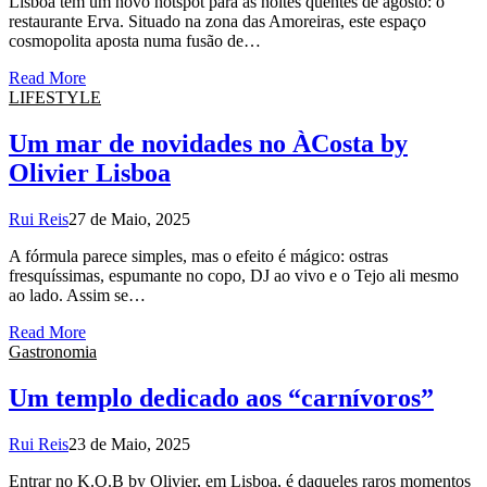
Lisboa tem um novo hotspot para as noites quentes de agosto: o
restaurante Erva. Situado na zona das Amoreiras, este espaço
cosmopolita aposta numa fusão de…
Read More
LIFESTYLE
Um mar de novidades no ÀCosta by
Olivier Lisboa
Rui Reis
27 de Maio, 2025
A fórmula parece simples, mas o efeito é mágico: ostras
fresquíssimas, espumante no copo, DJ ao vivo e o Tejo ali mesmo
ao lado. Assim se…
Read More
Gastronomia
Um templo dedicado aos “carnívoros”
Rui Reis
23 de Maio, 2025
Entrar no K.O.B by Olivier, em Lisboa, é daqueles raros momentos