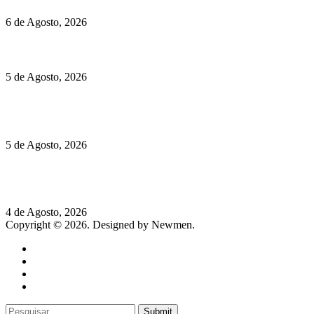
6 de Agosto, 2026
Hispano Suiza Carmen Sagrera: 1115 cv ao serviço do instinto
5 de Agosto, 2026
Quinta da Moscadinha apresenta as novidades de Sidra e
Aguardente
5 de Agosto, 2026
Rússia: Aqui até as bombas atómicas são ortodoxas – um texto
de José Milhazes
4 de Agosto, 2026
Copyright © 2026. Designed by Newmen.
Home
General
Sociedade
Destaques do dia
Submit