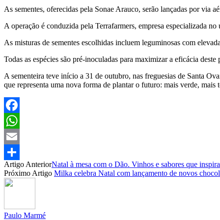
As sementes, oferecidas pela Sonae Arauco, serão lançadas por via aé
A operação é conduzida pela Terrafarmers, empresa especializada no uso
As misturas de sementes escolhidas incluem leguminosas com elevada c
Todas as espécies são pré-inoculadas para maximizar a eficácia deste p
A sementeira teve início a 31 de outubro, nas freguesias de Santa Ov
que representa uma nova forma de plantar o futuro: mais verde, mais 
Facebook
WhatsApp
Email
Artigo Anterior
Natal à mesa com o Dão. Vinhos e sabores que inspira
Partilhar
Próximo Artigo
Milka celebra Natal com lançamento de novos chocol
Paulo Marmé