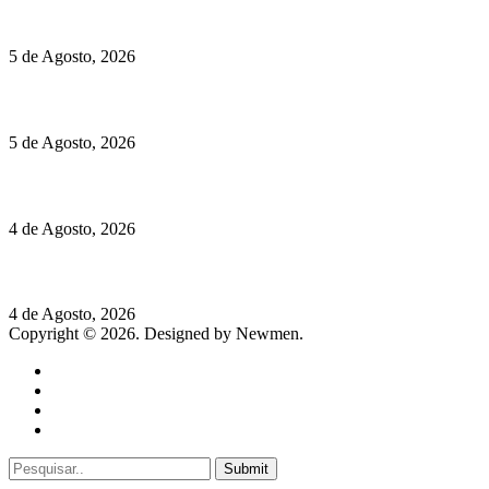
Hispano Suiza Carmen Sagrera: 1115 cv ao serviço do instinto
5 de Agosto, 2026
Quinta da Moscadinha apresenta as novidades de Sidra e Aguar
5 de Agosto, 2026
Rússia: Aqui até as bombas atómicas são ortodoxas – um texto d
4 de Agosto, 2026
Lamborghini Revuelto Miura 60° Homage: o passado regressa a 
4 de Agosto, 2026
Copyright © 2026. Designed by Newmen.
Home
General
Sociedade
Destaques do dia
Submit