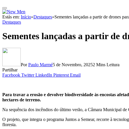
Estás em:
Início
»
Destaques
»
Sementes lançadas a partir de drones para
Destaques
Sementes lançadas a partir de d
Por
Paulo Marmé
5 de Novembro, 2025
2 Mins Leitura
Partilhar
Facebook
Twitter
LinkedIn
Pinterest
Email
Para travar a erosão e devolver biodiversidade às encostas afet
hectares de terreno.
Na sequência dos incêndios do último verão, a Câmara Municipal de O
O projeto, que integra o programa Juntos a Semear, recorre à tecnologi
floresta.