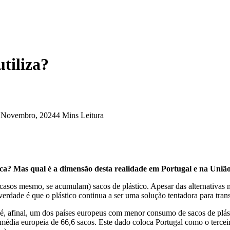
utiliza?
 Novembro, 2024
4 Mins Leitura
nca? Mas qual é a dimensão desta realidade em Portugal e na Uniã
asos mesmo, se acumulam) sacos de plástico. Apesar das alternativas m
erdade é que o plástico continua a ser uma solução tentadora para tran
é, afinal, um dos países europeus com menor consumo de sacos de plás
 média europeia de 66,6 sacos. Este dado coloca Portugal como o terc