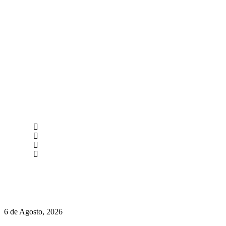
newmen@yourbranding.pt
(+351) 211 358 184
Instagram
Facebook
Políticas de Privacidade
Políticas de Cookies
O mundo prefere vinhos mais frescos e menos alcoólicos
6 de Agosto, 2026