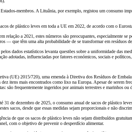
s).
 Estados-membros. A Lituânia, por exemplo, registou um consumo impre
acos de plástico leves em toda a UE em 2022, de acordo com o Eurosta
 em relação a 2021, estes números são preocupantes, especialmente se p
ros — que têm uma alta probabilidade de se transformar em resíduos de
pelos dados estatísticos levanta questões sobre a uniformidade das med
ução adotadas, influenciadas por fatores económicos, sociais e polític
etiva (UE) 2015/720), uma emenda à Diretiva dos Resíduos de Embalagen
os dez itens mais encontrados como lixo na Europa. Apesar de serem fr
s: são frequentemente ingeridos por animais terrestres e marinhos ou 
té 31 de dezembro de 2025, o consumo anual de sacos de plástico leves
estes sacos, desde que essas medidas sejam proporcionais e não discrim
ncia de que os sacos de plástico leves não sejam distribuídos gratuit
nel, com o objetivo de prevenir o desperdício alimentar.