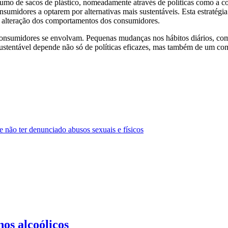
sumo de sacos de plástico, nomeadamente através de políticas como a c
sumidores a optarem por alternativas mais sustentáveis. Esta estratégi
 alteração dos comportamentos dos consumidores.
consumidores se envolvam. Pequenas mudanças nos hábitos diários, como
s sustentável depende não só de políticas eficazes, mas também de um 
 não ter denunciado abusos sexuais e físicos
os alcoólicos