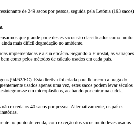
ssionante de 249 sacos por pessoa, seguida pela Letónia (193 sacos)
t.
ensarmos que grande parte destes sacos são classificados como muito
 ainda mais difícil degradação no ambiente.
idas implementadas e a sua eficácia. Segundo o Eurostat, as variações
os, bem como pelos métodos de cálculo usados em cada país.
s (94/62/EC). Esta diretiva foi criada para lidar com a praga do
equentemente usados apenas uma vez, estes sacos podem levar séculos
desintegram-se em microplásticos, acabando por entrar na cadeia
 não exceda os 40 sacos por pessoa. Alternativamente, os países
inatórias.
amente no ponto de venda, com exceção dos sacos muito leves usados