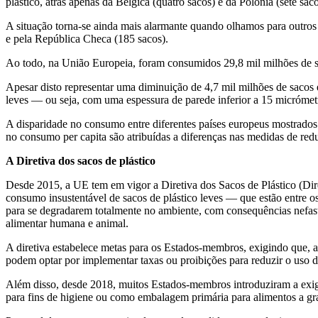
plástico, atrás apenas da Bélgica (quatro sacos) e da Polónia (sete saco
A situação torna-se ainda mais alarmante quando olhamos para outros
e pela República Checa (185 sacos).
Ao todo, na União Europeia, foram consumidos 29,8 mil milhões de s
Apesar disto representar uma diminuição de 4,7 mil milhões de sacos
leves — ou seja, com uma espessura de parede inferior a 15 micrómet
A disparidade no consumo entre diferentes países europeus mostrados 
no consumo per capita são atribuídas a diferenças nas medidas de red
A Diretiva dos sacos de plástico
Desde 2015, a UE tem em vigor a Diretiva dos Sacos de Plástico (Dir
consumo insustentável de sacos de plástico leves — que estão entre 
para se degradarem totalmente no ambiente, com consequências nefasta
alimentar humana e animal.
A diretiva estabelece metas para os Estados-membros, exigindo que, a
podem optar por implementar taxas ou proibições para reduzir o uso d
Além disso, desde 2018, muitos Estados-membros introduziram a exigê
para fins de higiene ou como embalagem primária para alimentos a gra