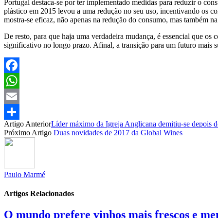
Portugal destaca-se por ter implementado medidas para reduzir o con
plástico em 2015 levou a uma redução no seu uso, incentivando os con
mostra-se eficaz, não apenas na redução do consumo, mas também na
De resto, para que haja uma verdadeira mudança, é essencial que os 
significativo no longo prazo. Afinal, a transição para um futuro mai
Facebook
WhatsApp
Email
Artigo Anterior
Líder máximo da Igreja Anglicana demitiu-se depois de
Partilhar
Próximo Artigo
Duas novidades de 2017 da Global Wines
Paulo Marmé
Artigos Relacionados
O mundo prefere vinhos mais frescos e men