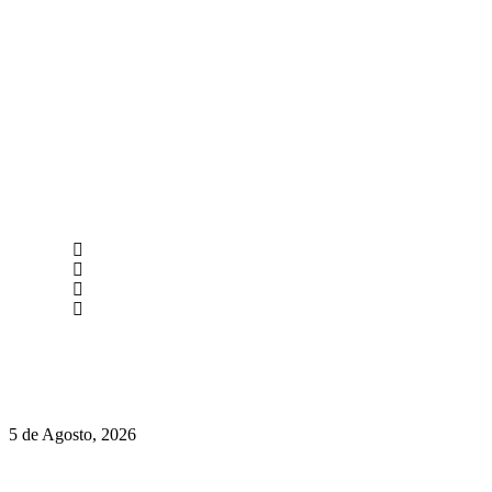
newmen@yourbranding.pt
(+351) 211 358 184
Instagram
Facebook
Políticas de Privacidade
Políticas de Cookies
Hispano Suiza Carmen Sagrera: 1115 cv ao serviço do instinto
5 de Agosto, 2026
Quinta da Moscadinha apresenta as novidades de Sidra e Aguar