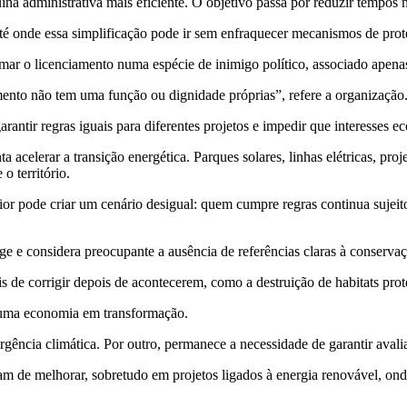
na administrativa mais eficiente. O objetivo passa por reduzir tempos mé
té onde essa simplificação pode ir sem enfraquecer mecanismos de prot
mar o licenciamento numa espécie de inimigo político, associado apenas
mento não tem uma função ou dignidade próprias”, refere a organização
arantir regras iguais para diferentes projetos e impedir que interesses 
acelerar a transição energética. Parques solares, linhas elétricas, proj
o território.
erior pode criar um cenário desigual: quem cumpre regras continua suje
 e considera preocupante a ausência de referências claras à conservaç
s de corrigir depois de acontecerem, como a destruição de habitats prot
numa economia em transformação.
rgência climática. Por outro, permanece a necessidade de garantir avalia
 de melhorar, sobretudo em projetos ligados à energia renovável, onde 