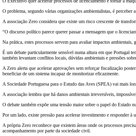
O Executivo quer acelerar processos de licenciamento e tornar a máqui
O problema, segundo várias organizações ambientalistas, é perceber a
A associação Zero considera que existe um risco crescente de transfor
“O discurso político parece querer passar a mensagem que o licencia
Na prática, estes processos servem para avaliar impactos ambientais, g
É um debate particularmente sensível numa altura em que Portugal tenta 
também levantam conflitos locais, dúvidas ambientais e pressões sobre 
A Zero alerta que acelerar aprovações sem reforçar fiscalização post
beneficiar de um sistema incapaz de monitorizar eficazmente.
A Sociedade Portuguesa para o Estudo das Aves (SPEA) vai mais longe
A associação lembra que há danos ambientais irreversíveis, impossívei
O debate também expõe uma tensão maior sobre o papel do Estado 
Por um lado, existe pressão para acelerar investimento e responder à u
A própria Zero reconhece que existem áreas onde os processos precisam
acompanhamento por parte da sociedade civil.