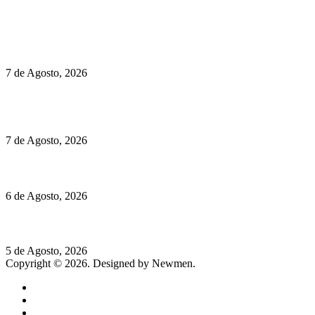
Políticas de Privacidade
Políticas de Cookies
Preços do Audi Q7 começam nos 110 mil euros
7 de Agosto, 2026
Chegou o novo Pêra Doce Branco Fresh Edition – Um vinho
que traz mais frescura ao verão
7 de Agosto, 2026
O mundo prefere vinhos mais frescos e menos alcoólicos
6 de Agosto, 2026
Hispano Suiza Carmen Sagrera: 1115 cv ao serviço do instinto
5 de Agosto, 2026
Copyright © 2026. Designed by Newmen.
Home
General
Sociedade