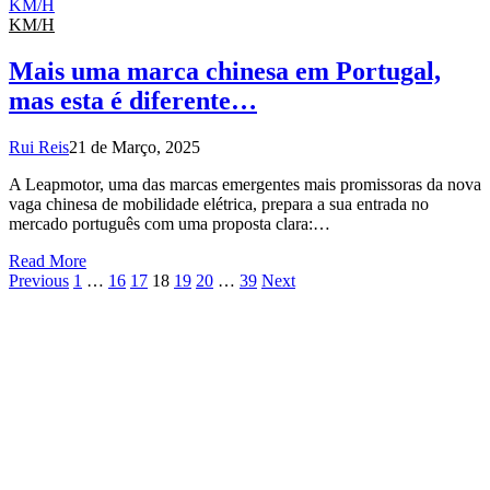
KM/H
KM/H
Mais uma marca chinesa em Portugal,
mas esta é diferente…
Rui Reis
21 de Março, 2025
A Leapmotor, uma das marcas emergentes mais promissoras da nova
vaga chinesa de mobilidade elétrica, prepara a sua entrada no
mercado português com uma proposta clara:…
Read More
Previous
1
…
16
17
18
19
20
…
39
Next