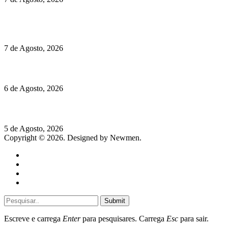
Chegou o novo Pêra Doce Branco Fresh Edition – Um vinho
que traz mais frescura ao verão
7 de Agosto, 2026
O mundo prefere vinhos mais frescos e menos alcoólicos
6 de Agosto, 2026
Hispano Suiza Carmen Sagrera: 1115 cv ao serviço do instinto
5 de Agosto, 2026
Copyright © 2026. Designed by Newmen.
Home
General
Sociedade
Destaques do dia
Submit
Escreve e carrega
Enter
para pesquisares. Carrega
Esc
para sair.