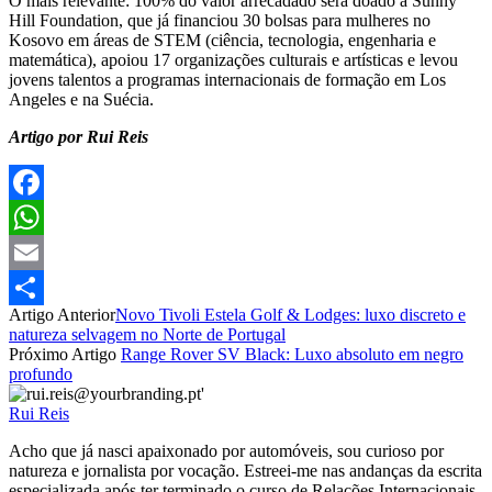
O mais relevante: 100% do valor arrecadado será doado à Sunny
Hill Foundation, que já financiou 30 bolsas para mulheres no
Kosovo em áreas de STEM (ciência, tecnologia, engenharia e
matemática), apoiou 17 organizações culturais e artísticas e levou
jovens talentos a programas internacionais de formação em Los
Angeles e na Suécia.
Artigo por Rui Reis
Facebook
WhatsApp
Email
Artigo Anterior
Novo Tivoli Estela Golf & Lodges: luxo discreto e
Partilhar
natureza selvagem no Norte de Portugal
Próximo Artigo
Range Rover SV Black: Luxo absoluto em negro
profundo
Rui Reis
Acho que já nasci apaixonado por automóveis, sou curioso por
natureza e jornalista por vocação. Estreei-me nas andanças da escrita
especializada após ter terminado o curso de Relações Internacionais.