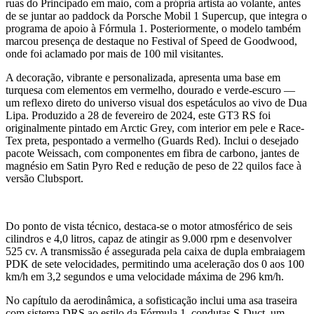
ruas do Principado em maio, com a própria artista ao volante, antes
de se juntar ao paddock da Porsche Mobil 1 Supercup, que integra o
programa de apoio à Fórmula 1. Posteriormente, o modelo também
marcou presença de destaque no Festival of Speed de Goodwood,
onde foi aclamado por mais de 100 mil visitantes.
A decoração, vibrante e personalizada, apresenta uma base em
turquesa com elementos em vermelho, dourado e verde-escuro —
um reflexo direto do universo visual dos espetáculos ao vivo de Dua
Lipa. Produzido a 28 de fevereiro de 2024, este GT3 RS foi
originalmente pintado em Arctic Grey, com interior em pele e Race-
Tex preta, pespontado a vermelho (Guards Red). Inclui o desejado
pacote Weissach, com componentes em fibra de carbono, jantes de
magnésio em Satin Pyro Red e redução de peso de 22 quilos face à
versão Clubsport.
Do ponto de vista técnico, destaca-se o motor atmosférico de seis
cilindros e 4,0 litros, capaz de atingir as 9.000 rpm e desenvolver
525 cv. A transmissão é assegurada pela caixa de dupla embraiagem
PDK de sete velocidades, permitindo uma aceleração dos 0 aos 100
km/h em 3,2 segundos e uma velocidade máxima de 296 km/h.
No capítulo da aerodinâmica, a sofisticação inclui uma asa traseira
com sistema DRS ao estilo da Fórmula 1, condutas S-Duct, um