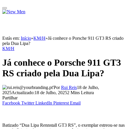
Estás em:
Início
»
KM/H
»
Já conhece o Porsche 911 GT3 RS criado
pela Dua Lipa?
KM/H
Já conhece o Porsche 911 GT3
RS criado pela Dua Lipa?
Por
Rui Reis
18 de Julho,
2025
Actualizado:
18 de Julho, 2025
2 Mins Leitura
Partilhar
Facebook
Twitter
LinkedIn
Pinterest
Email
Batizado “Dua Lipa Rennstall GT3 RS”, o exemplar estreou-se nas