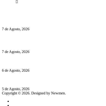
Facebook
Políticas de Privacidade
Políticas de Cookies
Preços do Audi Q7 começam nos 110 mil euros
7 de Agosto, 2026
Chegou o novo Pêra Doce Branco Fresh Edition – Um vinho
que traz mais frescura ao verão
7 de Agosto, 2026
O mundo prefere vinhos mais frescos e menos alcoólicos
6 de Agosto, 2026
Hispano Suiza Carmen Sagrera: 1115 cv ao serviço do instinto
5 de Agosto, 2026
Copyright © 2026. Designed by Newmen.
Home
General