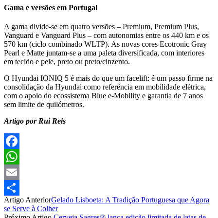
Gama e versões em Portugal
A gama divide-se em quatro versões – Premium, Premium Plus,
Vanguard e Vanguard Plus – com autonomias entre os 440 km e os
570 km (ciclo combinado WLTP). As novas cores Ecotronic Gray
Pearl e Matte juntam-se a uma paleta diversificada, com interiores
em tecido e pele, preto ou preto/cinzento.
O Hyundai IONIQ 5 é mais do que um facelift: é um passo firme na
consolidação da Hyundai como referência em mobilidade elétrica,
com o apoio do ecossistema Blue e-Mobility e garantia de 7 anos
sem limite de quilómetros.
Artigo por Rui Reis
Facebook
WhatsApp
Email
Artigo Anterior
Gelado Lisboeta: A Tradição Portuguesa que Agora
Partilhar
se Serve à Colher
Próximo Artigo
Cerveja Sagres® lança edição limitada de latas de