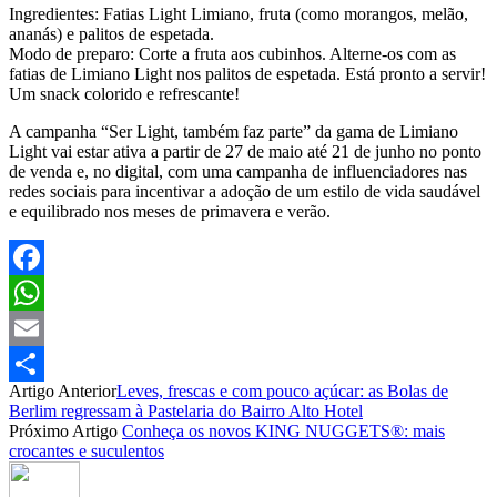
Ingredientes: Fatias Light Limiano, fruta (como morangos, melão,
ananás) e palitos de espetada.
Modo de preparo: Corte a fruta aos cubinhos. Alterne-os com as
fatias de Limiano Light nos palitos de espetada. Está pronto a servir!
Um snack colorido e refrescante!
A campanha “Ser Light, também faz parte” da gama de Limiano
Light vai estar ativa a partir de 27 de maio até 21 de junho no ponto
de venda e, no digital, com uma campanha de influenciadores nas
redes sociais para incentivar a adoção de um estilo de vida saudável
e equilibrado nos meses de primavera e verão.
Facebook
WhatsApp
Email
Artigo Anterior
Leves, frescas e com pouco açúcar: as Bolas de
Partilhar
Berlim regressam à Pastelaria do Bairro Alto Hotel
Próximo Artigo
Conheça os novos KING NUGGETS®: mais
crocantes e suculentos