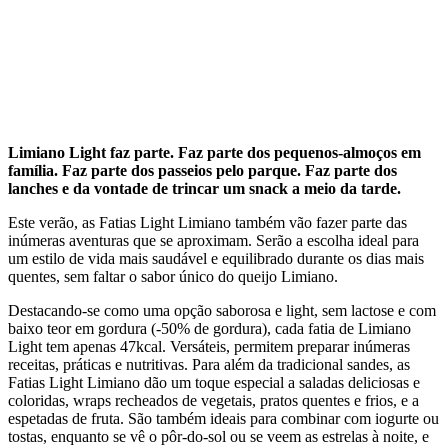
Limiano Light faz parte. Faz parte dos pequenos-almoços em
família. Faz parte dos passeios pelo parque. Faz parte dos
lanches e da vontade de trincar um snack a meio da tarde.
Este verão, as Fatias Light Limiano também vão fazer parte das
inúmeras aventuras que se aproximam. Serão a escolha ideal para
um estilo de vida mais saudável e equilibrado durante os dias mais
quentes, sem faltar o sabor único do queijo Limiano.
Destacando-se como uma opção saborosa e light, sem lactose e com
baixo teor em gordura (-50% de gordura), cada fatia de Limiano
Light tem apenas 47kcal. Versáteis, permitem preparar inúmeras
receitas, práticas e nutritivas. Para além da tradicional sandes, as
Fatias Light Limiano dão um toque especial a saladas deliciosas e
coloridas, wraps recheados de vegetais, pratos quentes e frios, e a
espetadas de fruta. São também ideais para combinar com iogurte ou
tostas, enquanto se vê o pôr-do-sol ou se veem as estrelas à noite, e