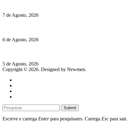
que traz mais frescura ao verão
7 de Agosto, 2026
O mundo prefere vinhos mais frescos e menos alcoólicos
6 de Agosto, 2026
Hispano Suiza Carmen Sagrera: 1115 cv ao serviço do instinto
5 de Agosto, 2026
Copyright © 2026. Designed by Newmen.
Home
General
Sociedade
Destaques do dia
Submit
Escreve e carrega
Enter
para pesquisares. Carrega
Esc
para sair.