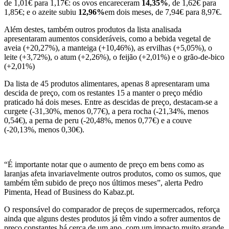
de 1,01€ para 1,17€: os ovos encareceram
14,35%
, de 1,62€ para
1,85€; e o azeite subiu
12,96%
em dois meses, de 7,94€ para 8,97€.
Além destes, também outros produtos da lista analisada
apresentaram aumentos consideráveis, como a bebida vegetal de
aveia (+20,27%), a manteiga (+10,46%), as ervilhas (+5,05%), o
leite (+3,72%), o atum (+2,26%), o feijão (+2,01%) e o grão-de-bico
(+2,01%)
Da lista de 45 produtos alimentares, apenas 8 apresentaram uma
descida de preço, com os restantes 15 a manter o preço médio
praticado há dois meses. Entre as descidas de preço, destacam-se a
curgete (-31,30%, menos 0,77€), a pera rocha (-21,34%, menos
0,54€), a perna de peru (-20,48%, menos 0,77€) e a couve
(-20,13%, menos 0,30€).
“É importante notar que o aumento de preço em bens como as
laranjas afeta invariavelmente outros produtos, como os sumos, que
também têm subido de preço nos últimos meses”, alerta Pedro
Pimenta, Head of Business do Kabaz.pt.
O responsável do comparador de preços de supermercados, reforça
ainda que alguns destes produtos já têm vindo a sofrer aumentos de
preço constantes há cerca de um ano, com um impacto muito grande