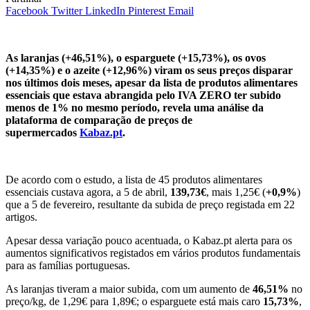
Facebook
Twitter
LinkedIn
Pinterest
Email
As laranjas (+46,51%), o esparguete (+15,73%), os ovos
(+14,35%) e o azeite (+12,96%) viram os seus preços disparar
nos últimos dois meses, apesar da lista de produtos alimentares
essenciais que estava abrangida pelo IVA ZERO ter subido
menos de 1% no mesmo período, revela uma análise da
plataforma de comparação de preços de
supermercados
Kabaz.pt
.
De acordo com o estudo, a lista de 45 produtos alimentares
essenciais custava agora, a 5 de abril,
139,73€
, mais 1,25€ (
+0,9%
)
que a 5 de fevereiro, resultante da subida de preço registada em 22
artigos.
Apesar dessa variação pouco acentuada, o Kabaz.pt alerta para os
aumentos significativos registados em vários produtos fundamentais
para as famílias portuguesas.
As laranjas tiveram a maior subida, com um aumento de
46,51%
no
preço/kg, de 1,29€ para 1,89€; o esparguete está mais caro
15,73%
,