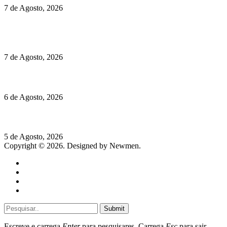
7 de Agosto, 2026
Chegou o novo Pêra Doce Branco Fresh Edition – Um vinho
que traz mais frescura ao verão
7 de Agosto, 2026
O mundo prefere vinhos mais frescos e menos alcoólicos
6 de Agosto, 2026
Hispano Suiza Carmen Sagrera: 1115 cv ao serviço do instinto
5 de Agosto, 2026
Copyright © 2026. Designed by Newmen.
Home
General
Sociedade
Destaques do dia
Submit
Escreve e carrega
Enter
para pesquisares. Carrega
Esc
para sair.