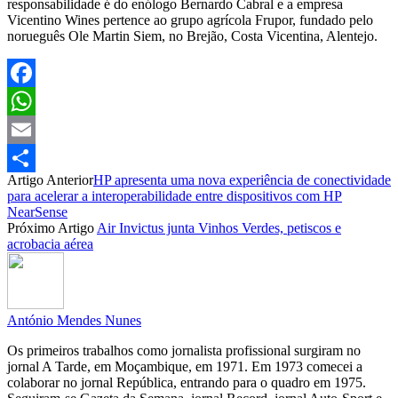
responsabilidade é do enólogo Bernardo Cabral e a empresa
Vicentino Wines pertence ao grupo agrícola Frupor, fundado pelo
norueguês Ole Martin Siem, no Brejão, Costa Vicentina, Alentejo.
Facebook
WhatsApp
Email
Artigo Anterior
HP apresenta uma nova experiência de conectividade
Partilhar
para acelerar a interoperabilidade entre dispositivos com HP
NearSense
Próximo Artigo
Air Invictus junta Vinhos Verdes, petiscos e
acrobacia aérea
António Mendes Nunes
Os primeiros trabalhos como jornalista profissional surgiram no
jornal A Tarde, em Moçambique, em 1971. Em 1973 comecei a
colaborar no jornal República, entrando para o quadro em 1975.