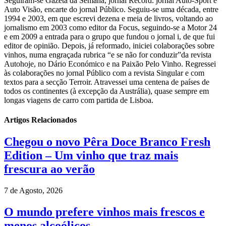
Seguiram-se Gazeta da Semana, jornal Record. jornal Auto-Sport e
Auto Visão, encarte do jornal Público. Seguiu-se uma década, entre
1994 e 2003, em que escrevi dezena e meia de livros, voltando ao
jornalismo em 2003 como editor da Focus, seguindo-se a Motor 24
e em 2009 a entrada para o grupo que fundou o jornal i, de que fui
editor de opinião. Depois, já reformado, iniciei colaborações sobre
vinhos, numa engraçada rubrica “e se não for conduzir”da revista
Autohoje, no Dário Económico e na Paixão Pelo Vinho. Regressei
às colaborações no jornal Público com a revista Singular e com
textos para a secção Terroir. Atravessei uma centena de países de
todos os continentes (à excepção da Austrália), quase sempre em
longas viagens de carro com partida de Lisboa.
Artigos Relacionados
Chegou o novo Pêra Doce Branco Fresh
Edition – Um vinho que traz mais
frescura ao verão
7 de Agosto, 2026
O mundo prefere vinhos mais frescos e
menos alcoólicos