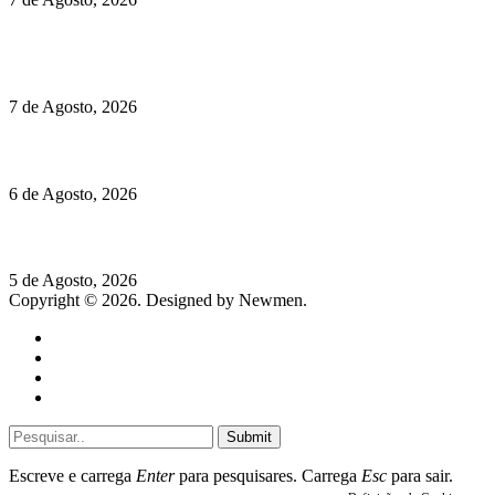
Chegou o novo Pêra Doce Branco Fresh Edition – Um vinho
que traz mais frescura ao verão
7 de Agosto, 2026
O mundo prefere vinhos mais frescos e menos alcoólicos
6 de Agosto, 2026
Hispano Suiza Carmen Sagrera: 1115 cv ao serviço do instinto
5 de Agosto, 2026
Copyright © 2026. Designed by Newmen.
Home
General
Sociedade
Destaques do dia
Submit
Escreve e carrega
Enter
para pesquisares. Carrega
Esc
para sair.