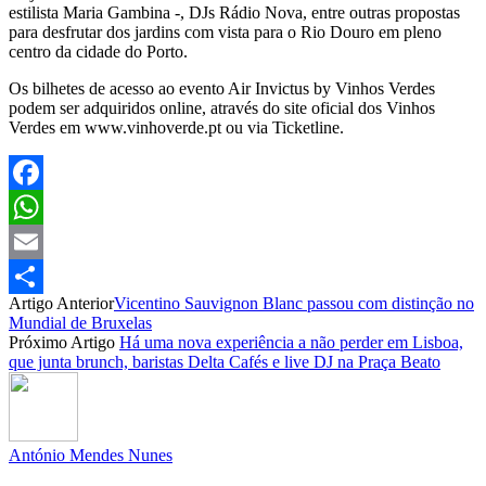
estilista Maria Gambina -, DJs Rádio Nova, entre outras propostas
para desfrutar dos jardins com vista para o Rio Douro em pleno
centro da cidade do Porto.
Os bilhetes de acesso ao evento Air Invictus by Vinhos Verdes
podem ser adquiridos online, através do site oficial dos Vinhos
Verdes em www.vinhoverde.pt ou via Ticketline.
Facebook
WhatsApp
Email
Artigo Anterior
Vicentino Sauvignon Blanc passou com distinção no
Partilhar
Mundial de Bruxelas
Próximo Artigo
Há uma nova experiência a não perder em Lisboa,
que junta brunch, baristas Delta Cafés e live DJ na Praça Beato
António Mendes Nunes