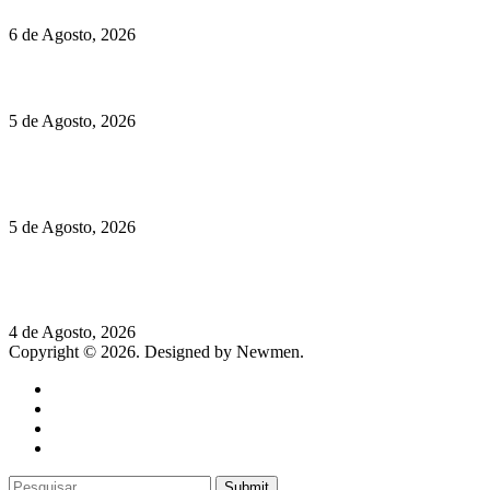
6 de Agosto, 2026
Hispano Suiza Carmen Sagrera: 1115 cv ao serviço do instinto
5 de Agosto, 2026
Quinta da Moscadinha apresenta as novidades de Sidra e
Aguardente
5 de Agosto, 2026
Rússia: Aqui até as bombas atómicas são ortodoxas – um texto
de José Milhazes
4 de Agosto, 2026
Copyright © 2026. Designed by Newmen.
Home
General
Sociedade
Destaques do dia
Submit