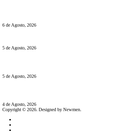
Políticas de Cookies
O mundo prefere vinhos mais frescos e menos alcoólicos
6 de Agosto, 2026
Hispano Suiza Carmen Sagrera: 1115 cv ao serviço do instinto
5 de Agosto, 2026
Quinta da Moscadinha apresenta as novidades de Sidra e
Aguardente
5 de Agosto, 2026
Rússia: Aqui até as bombas atómicas são ortodoxas – um texto
de José Milhazes
4 de Agosto, 2026
Copyright © 2026. Designed by Newmen.
Home
General
Sociedade