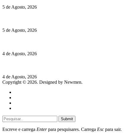
5 de Agosto, 2026
Quinta da Moscadinha apresenta as novidades de Sidra e Aguar
5 de Agosto, 2026
Rússia: Aqui até as bombas atómicas são ortodoxas – um texto d
4 de Agosto, 2026
Lamborghini Revuelto Miura 60° Homage: o passado regressa a 
4 de Agosto, 2026
Copyright © 2026. Designed by Newmen.
Home
General
Sociedade
Destaques do dia
Submit
Escreve e carrega
Enter
para pesquisares. Carrega
Esc
para sair.