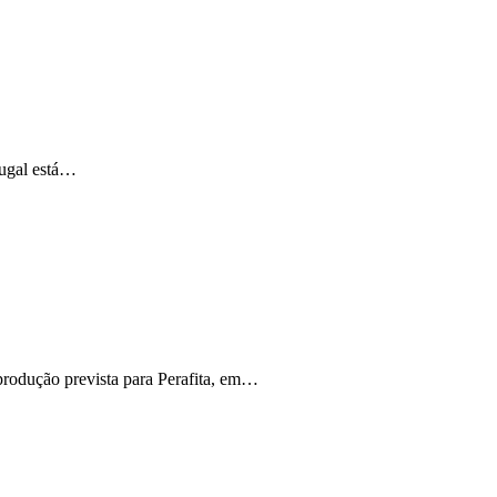
tugal está…
produção prevista para Perafita, em…