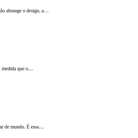
ção abrange o design, a…
. À medida que o…
udar de mundo. É essa…