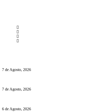
newmen@yourbranding.pt
(+351) 211 358 184
Instagram
Facebook
Políticas de Privacidade
Políticas de Cookies
Preços do Audi Q7 começam nos 110 mil euros
7 de Agosto, 2026
Chegou o novo Pêra Doce Branco Fresh Edition – Um vinho que t
7 de Agosto, 2026
O mundo prefere vinhos mais frescos e menos alcoólicos
6 de Agosto, 2026