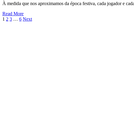
À medida que nos aproximamos da época festiva, cada jogador e cad
Read More
1
2
3
…
6
Next