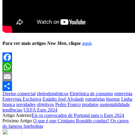
Para ver mais artigos
New Men
, clique
aqui
.
Facebook
WhatsApp
Email
Diretor comercial
eletrodomésticos
Eletrónica de consumo
entrevista
Partilhar
Entrevista Exclusiva
Estádio José Alvalade
estratégias
hisense
Linha
branca
novidades
objetivos
Pedro Franco
produtos
sustentabilidade
tendências
UEFA Euro 2024
Artigo Anterior
Eis os convocados de Portugal para o Euro 2024
Próximo Artigo
O que é que Cristiano Ronaldo conduz? Os carros
do famoso futebolista