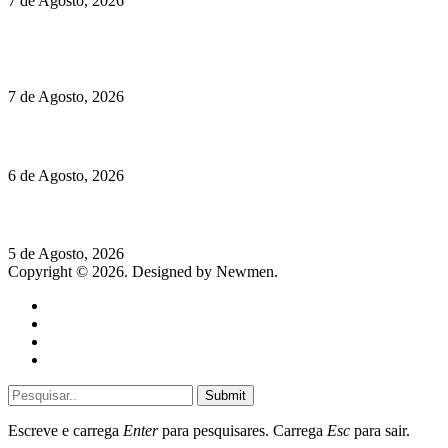
7 de Agosto, 2026
Chegou o novo Pêra Doce Branco Fresh Edition – Um vinho
que traz mais frescura ao verão
7 de Agosto, 2026
O mundo prefere vinhos mais frescos e menos alcoólicos
6 de Agosto, 2026
Hispano Suiza Carmen Sagrera: 1115 cv ao serviço do instinto
5 de Agosto, 2026
Copyright © 2026. Designed by Newmen.
Home
General
Sociedade
Destaques do dia
Submit
Escreve e carrega
Enter
para pesquisares. Carrega
Esc
para sair.