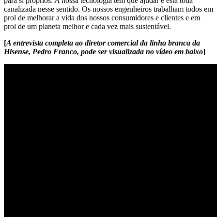
para si próprios. A nossa tecnologia tem que ajudar e está toda
canalizada nesse sentido. Os nossos engenheiros trabalham todos em
prol de melhorar a vida dos nossos consumidores e clientes e em
prol de um planeta melhor e cada vez mais sustentável.
[
A entrevista completa ao diretor comercial da linha branca da
Hisense, Pedro Franco, pode ser visualizada no vídeo em baixo
]