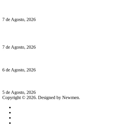
Preços do Audi Q7 começam nos 110 mil euros
7 de Agosto, 2026
Chegou o novo Pêra Doce Branco Fresh Edition – Um vinho
que traz mais frescura ao verão
7 de Agosto, 2026
O mundo prefere vinhos mais frescos e menos alcoólicos
6 de Agosto, 2026
Hispano Suiza Carmen Sagrera: 1115 cv ao serviço do instinto
5 de Agosto, 2026
Copyright © 2026. Designed by Newmen.
Home
General
Sociedade
Destaques do dia