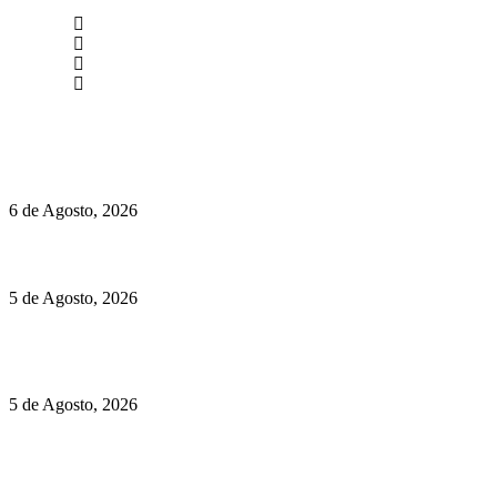
newmen@yourbranding.pt
(+351) 211 358 184
Instagram
Facebook
Políticas de Privacidade
Políticas de Cookies
O mundo prefere vinhos mais frescos e menos alcoólicos
6 de Agosto, 2026
Hispano Suiza Carmen Sagrera: 1115 cv ao serviço do instinto
5 de Agosto, 2026
Quinta da Moscadinha apresenta as novidades de Sidra e
Aguardente
5 de Agosto, 2026
Rússia: Aqui até as bombas atómicas são ortodoxas – um texto
de José Milhazes