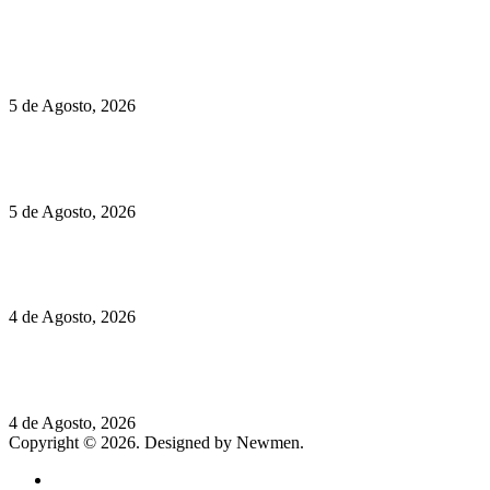
Políticas de Privacidade
Políticas de Cookies
Hispano Suiza Carmen Sagrera: 1115 cv ao serviço do instinto
5 de Agosto, 2026
Quinta da Moscadinha apresenta as novidades de Sidra e
Aguardente
5 de Agosto, 2026
Rússia: Aqui até as bombas atómicas são ortodoxas – um texto
de José Milhazes
4 de Agosto, 2026
Lamborghini Revuelto Miura 60° Homage: o passado regressa
a mais de 350 km/h
4 de Agosto, 2026
Copyright © 2026. Designed by Newmen.
Home