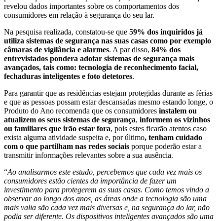
revelou dados importantes sobre os comportamentos dos
consumidores em relação à segurança do seu lar.
Na pesquisa realizada, constatou-se que
59% dos inquiridos já
utiliza sistemas de segurança nas suas casas como por exemplo
câmaras de vigilância e alarmes
. A par disso,
84% dos
entrevistados pondera adotar sistemas de segurança mais
avançados, tais como: tecnologia de reconhecimento facial,
fechaduras inteligentes e foto detetores
.
Para garantir que as residências estejam protegidas durante as férias
e que as pessoas possam estar descansadas mesmo estando longe, o
Produto do Ano recomenda que os consumidores
instalem ou
atualizem os seus sistemas de segurança
,
informem os vizinhos
ou familiares que irão estar fora
, pois estes ficarão atentos caso
exista alguma atividade suspeita e, por último
, tenham cuidado
com o que partilham nas redes sociais
porque poderão estar a
transmitir informações relevantes sobre a sua ausência.
“
Ao analisarmos este estudo, percebemos que cada vez mais os
consumidores estão cientes da importância de fazer um
investimento para protegerem as suas casas. Como temos vindo a
observar ao longo dos anos, as áreas onde a tecnologia são uma
mais valia são cada vez mais diversas e, na segurança do lar, não
podia ser diferente. Os dispositivos inteligentes avançados são uma