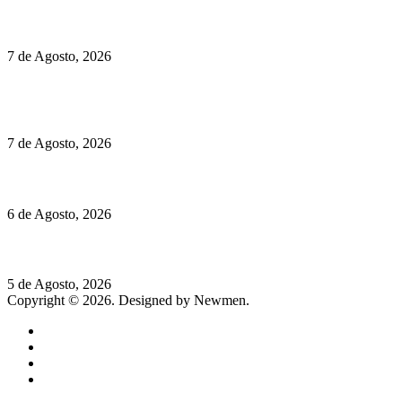
Preços do Audi Q7 começam nos 110 mil euros
7 de Agosto, 2026
Chegou o novo Pêra Doce Branco Fresh Edition – Um vinho
que traz mais frescura ao verão
7 de Agosto, 2026
O mundo prefere vinhos mais frescos e menos alcoólicos
6 de Agosto, 2026
Hispano Suiza Carmen Sagrera: 1115 cv ao serviço do instinto
5 de Agosto, 2026
Copyright © 2026. Designed by Newmen.
Home
General
Sociedade
Destaques do dia