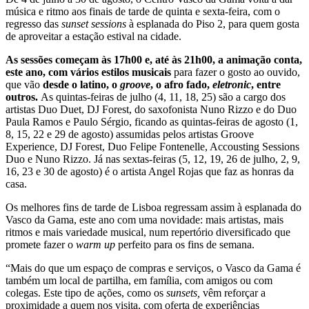
música e ritmo aos finais de tarde de quinta e sexta-feira, com o
regresso das
sunset sessions
à esplanada do Piso 2, para quem gosta
de aproveitar a estação estival na cidade.
As sessões começam às 17h00 e, até às 21h00, a animação conta,
este ano, com vários estilos musicais
para fazer o gosto ao ouvido,
que vão
desde o latino, o
groove
, o afro fado,
eletronic
, entre
outros.
As quintas-feiras de julho (4, 11, 18, 25) são a cargo dos
artistas Duo Duet, DJ Forest, do saxofonista Nuno Rizzo e do Duo
Paula Ramos e Paulo Sérgio, ficando as quintas-feiras de agosto (1,
8, 15, 22 e 29 de agosto) assumidas pelos artistas Groove
Experience, DJ Forest, Duo Felipe Fontenelle, Accousting Sessions
Duo e Nuno Rizzo. Já nas sextas-feiras (5, 12, 19, 26 de julho, 2, 9,
16, 23 e 30 de agosto) é o artista Angel Rojas que faz as honras da
casa.
Os melhores fins de tarde de Lisboa regressam assim à esplanada do
Vasco da Gama, este ano com uma novidade: mais artistas, mais
ritmos e mais variedade musical, num repertório diversificado que
promete fazer o
warm up
perfeito para os fins de semana.
“Mais do que um espaço de compras e serviços, o Vasco da Gama é
também um local de partilha, em família, com amigos ou com
colegas. Este tipo de ações, como os
sunsets,
vêm reforçar a
proximidade a quem nos visita, com oferta de experiências