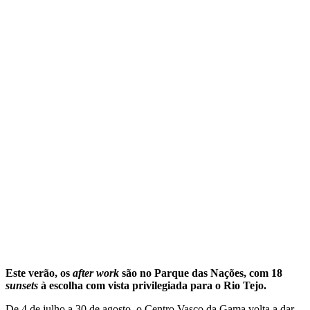
Este verão, os
after work
são no Parque das Nações, com 18
sunsets
à escolha com vista privilegiada para o Rio Tejo.
De 4 de julho a 30 de agosto, o Centro Vasco da Gama volta a dar