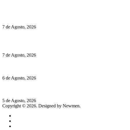
Políticas de Cookies
Preços do Audi Q7 começam nos 110 mil euros
7 de Agosto, 2026
Chegou o novo Pêra Doce Branco Fresh Edition – Um vinho
que traz mais frescura ao verão
7 de Agosto, 2026
O mundo prefere vinhos mais frescos e menos alcoólicos
6 de Agosto, 2026
Hispano Suiza Carmen Sagrera: 1115 cv ao serviço do instinto
5 de Agosto, 2026
Copyright © 2026. Designed by Newmen.
Home
General
Sociedade