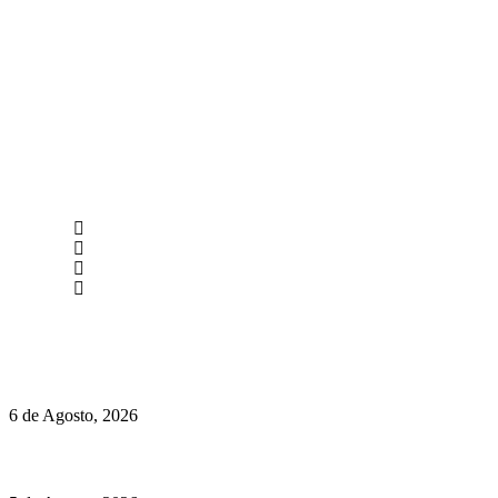
newmen@yourbranding.pt
(+351) 211 358 184
Instagram
Facebook
Políticas de Privacidade
Políticas de Cookies
O mundo prefere vinhos mais frescos e menos alcoólicos
6 de Agosto, 2026
Hispano Suiza Carmen Sagrera: 1115 cv ao serviço do instinto