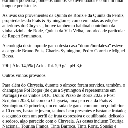
estrutura poderosa , onde os taninos são aveludados e com um final
longo e persistente.
As uvas são provenientes da Quinta de Roriz e da Quinta da Perdiz,
propriedades da Prats & Symington e, como em todas as edições
anteriores do Chryseia, houve também o habitual contributo da
vinha vizinha de Roriz, Quinta da Vila Velha, propriedade particular
de Rupert Symington.
A enologia deste topo de gama desta casa “douro/bordalesa” esteve
a cargo de Bruno Prats, Charles Symington, Pedro Correia e Miguel
Bessa.
79€ | Álc. 14,5% | Acid. Tot. 5,9 g/l | pH 3,6
Outros vinhos provados
Para além do Chryseia, durante o almoço foram servidos, também, o
champagne Pol Roger (de que a Symington é representante em
Portugal) e os vinhos DOC Douro Prazo de Roriz 2022 e Post
Scriptum 2023, tal como o Chryseia, uma parceria da Prats &
Symington. O primeiro, um entrada de gama com um preço inferior
a 10 euros, bastante jovem, taninos bem presentes e bastante frutado;
o segundo com um perfil de fruta expressiva e equilibrada, delicado
e sedoso, algo parecido com o Chryseia. As castas incluem Touriga
Nacional, Touriga Franca, Tinta Barroca, Tinta Roriz, Sousão e