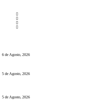
newmen@yourbranding.pt
(+351) 211 358 184
Instagram
Facebook
Políticas de Privacidade
Políticas de Cookies
O mundo prefere vinhos mais frescos e menos alcoólicos
6 de Agosto, 2026
Hispano Suiza Carmen Sagrera: 1115 cv ao serviço do instinto
5 de Agosto, 2026
Quinta da Moscadinha apresenta as novidades de Sidra e
Aguardente
5 de Agosto, 2026
Rússia: Aqui até as bombas atómicas são ortodoxas – um texto