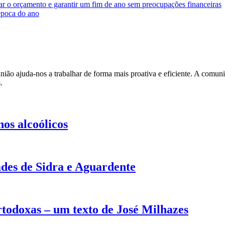
tar o orçamento e garantir um fim de ano sem preocupações financeiras
época do ano
ião ajuda-nos a trabalhar de forma mais proativa e eficiente. A comunic
.
os alcoólicos
des de Sidra e Aguardente
rtodoxas – um texto de José Milhazes