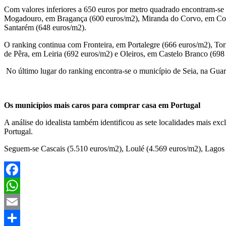
Com valores inferiores a 650 euros por metro quadrado encontram-s
Mogadouro, em Bragança (600 euros/m2), Miranda do Corvo, em Coim
Santarém (648 euros/m2).
O ranking continua com Fronteira, em Portalegre (666 euros/m2), To
de Pêra, em Leiria (692 euros/m2) e Oleiros, em Castelo Branco (698
No último lugar do ranking encontra-se o município de Seia, na Gua
Os municípios mais caros para comprar casa em Portugal
A análise do idealista também identificou as sete localidades mais ex
Portugal.
Seguem-se Cascais (5.510 euros/m2), Loulé (4.569 euros/m2), Lagos 
Facebook
WhatsApp
Email