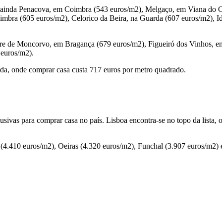
e ainda Penacova, em Coimbra (543 euros/m2), Melgaço, em Viana do C
bra (605 euros/m2), Celorico da Beira, na Guarda (607 euros/m2), 
rre de Moncorvo, em Bragança (679 euros/m2), Figueiró dos Vinhos, em
 euros/m2).
rda, onde comprar casa custa 717 euros por metro quadrado.
clusivas para comprar casa no país. Lisboa encontra-se no topo da lista
(4.410 euros/m2), Oeiras (4.320 euros/m2), Funchal (3.907 euros/m2) e