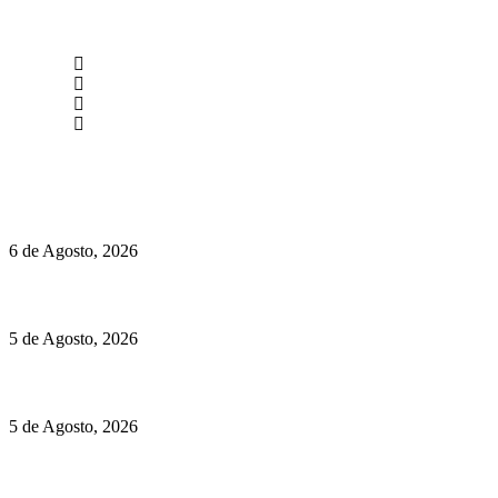
newmen@yourbranding.pt
(+351) 211 358 184
Instagram
Facebook
Políticas de Privacidade
Políticas de Cookies
O mundo prefere vinhos mais frescos e menos alcoólicos
6 de Agosto, 2026
Hispano Suiza Carmen Sagrera: 1115 cv ao serviço do instinto
5 de Agosto, 2026
Quinta da Moscadinha apresenta as novidades de Sidra e Aguar
5 de Agosto, 2026
Rússia: Aqui até as bombas atómicas são ortodoxas – um texto d