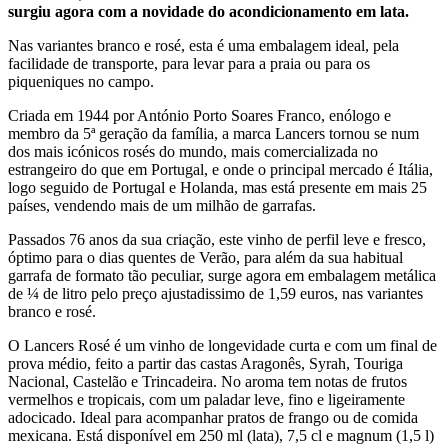
surgiu agora com a novidade do acondicionamento em lata.
Nas variantes branco e rosé, esta é uma embalagem ideal, pela
facilidade de transporte, para levar para a praia ou para os
piqueniques no campo.
Criada em 1944 por António Porto Soares Franco, enólogo e
membro da 5ª geração da família, a marca Lancers tornou se num
dos mais icónicos rosés do mundo, mais comercializada no
estrangeiro do que em Portugal, e onde o principal mercado é Itália,
logo seguido de Portugal e Holanda, mas está presente em mais 25
países, vendendo mais de um milhão de garrafas.
Passados 76 anos da sua criação, este vinho de perfil leve e fresco,
óptimo para o dias quentes de Verão, para além da sua habitual
garrafa de formato tão peculiar, surge agora em embalagem metálica
de ¼ de litro pelo preço ajustadissimo de 1,59 euros, nas variantes
branco e rosé.
O Lancers Rosé é um vinho de longevidade curta e com um final de
prova médio, feito a partir das castas Aragonês, Syrah, Touriga
Nacional, Castelão e Trincadeira. No aroma tem notas de frutos
vermelhos e tropicais, com um paladar leve, fino e ligeiramente
adocicado. Ideal para acompanhar pratos de frango ou de comida
mexicana. Está disponível em 250 ml (lata), 7,5 cl e magnum (1,5 l)