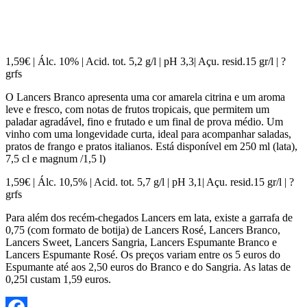
1,59€ | Álc. 10% | Acid. tot. 5,2 g/l | pH 3,3| Açu. resid.15 gr/l | ?
grfs
O Lancers Branco apresenta uma cor amarela citrina e um aroma
leve e fresco, com notas de frutos tropicais, que permitem um
paladar agradável, fino e frutado e um final de prova médio. Um
vinho com uma longevidade curta, ideal para acompanhar saladas,
pratos de frango e pratos italianos. Está disponível em 250 ml (lata),
7,5 cl e magnum /1,5 l)
1,59€ | Álc. 10,5% | Acid. tot. 5,7 g/l | pH 3,1| Açu. resid.15 gr/l | ?
grfs
Para além dos recém-chegados Lancers em lata, existe a garrafa de
0,75 (com formato de botija) de Lancers Rosé, Lancers Branco,
Lancers Sweet, Lancers Sangria, Lancers Espumante Branco e
Lancers Espumante Rosé. Os preços variam entre os 5 euros do
Espumante até aos 2,50 euros do Branco e do Sangria. As latas de
0,25l custam 1,59 euros.