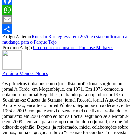
Facebook
WhatsApp
Email
Artigo Anterior
Rock In Rio regressa em 2026 e está confirmada a
Partilhar
mudança para o Parque Tejo
Próximo Artigo
O cúmulo do cinismo – Por José Milhazes
António Mendes Nunes
Os primeiros trabalhos como jornalista profissional surgiram no
jornal A Tarde, em Moçambique, em 1971. Em 1973 comecei a
colaborar no jornal República, entrando para o quadro em 1975.
Seguiram-se Gazeta da Semana, jornal Record. jornal Auto-Sport e
Auto Visão, encarte do jornal Público. Seguiu-se uma década, entre
1994 e 2003, em que escrevi dezena e meia de livros, voltando ao
jornalismo em 2003 como editor da Focus, seguindo-se a Motor 24
e em 2009 a entrada para o grupo que fundou o jornal i, de que fui
editor de opinião. Depois, já reformado, iniciei colaborações sobre
vinhos, numa engraçada rubrica “e se não for conduzir”da revista