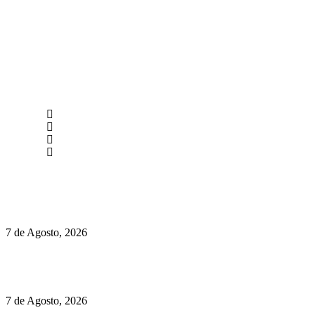
newmen@yourbranding.pt
(+351) 211 358 184
Instagram
Facebook
Políticas de Privacidade
Políticas de Cookies
Preços do Audi Q7 começam nos 110 mil euros
7 de Agosto, 2026
Chegou o novo Pêra Doce Branco Fresh Edition – Um vinho
que traz mais frescura ao verão
7 de Agosto, 2026